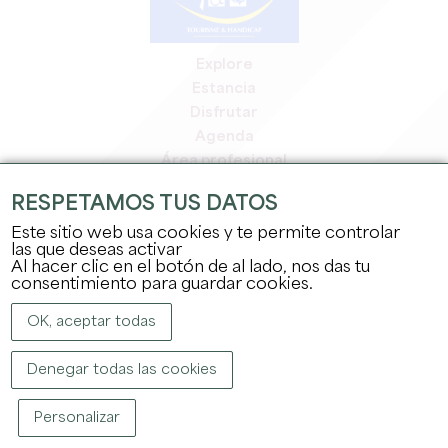
Explore
Estancia
Disfrutar
Agenda
Área profesional
Espacio miembros
RESPETAMOS TUS DATOS
Espacio prensa
Este sitio web usa cookies y te permite controlar
Empleo y prácticas
las que deseas activar
Información jurídica
Al hacer clic en el botón de al lado, nos das tu
Política de confidencialidad
consentimiento para guardar cookies.
OK, aceptar todas
Denegar todas las cookies
Personalizar
COPYRIGHT ©
2026
OFFICE DE TOURISME DU GRAND SAINT-ÉMILIONNAIS