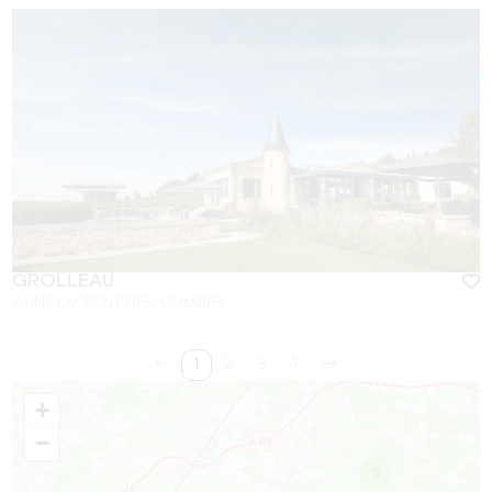
GROLLEAU
SAINT-LAURENT-DES-COMBES
1
2
3
4
+
−
3