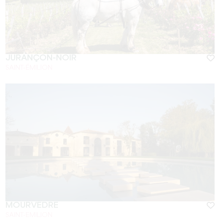
JURANÇON-NOIR
SAINT-ÉMILION
MOURVÈDRE
SAINT-EMILION