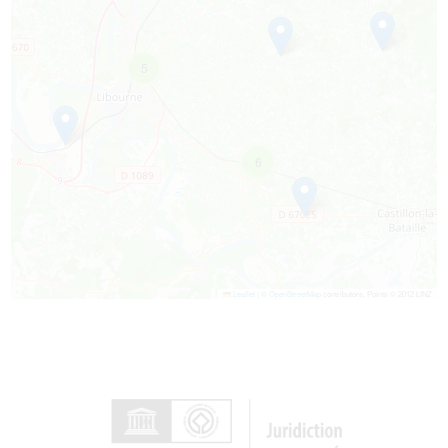
5
6
Leaflet
|
©
OpenStreetMap
contributors, Points © 2012 LINZ