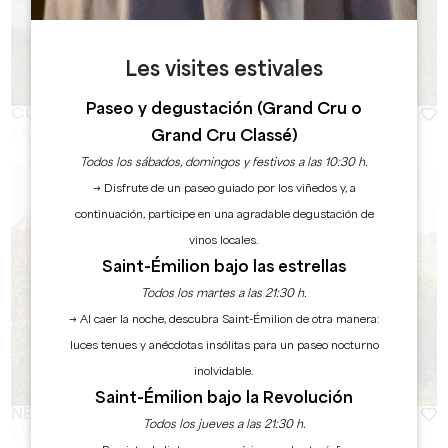
Les visites estivales
Paseo y degustación (Grand Cru o
COLOMBARD
Grand Cru Classé)
SAINT-EMILION
Todos los sábados, domingos y festivos a las 10:30 h.
→ Disfrute de un paseo guiado por los viñedos y, a
continuación, participe en una agradable degustación de
vinos locales.
Saint-Émilion bajo las estrellas
Todos los martes a las 21:30 h.
→ Al caer la noche, descubra Saint-Émilion de otra manera:
luces tenues y anécdotas insólitas para un paseo nocturno
inolvidable.
Saint-Émilion bajo la Revolución
NEBBIOLO
Todos los jueves a las 21:30 h.
SAINT EMILION