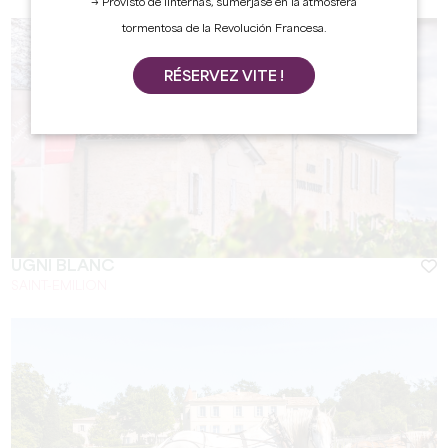
→ Provisto de linternas, sumérjase en la atmósfera
tormentosa de la Revolución Francesa.
RÉSERVEZ VITE !
UGNI BLANC
SAINT-EMILION