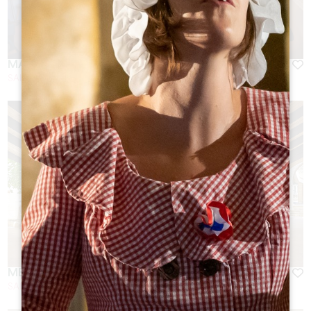
MALBEC
SAINT-EMILION
MERLOT
SAINT-EMILION