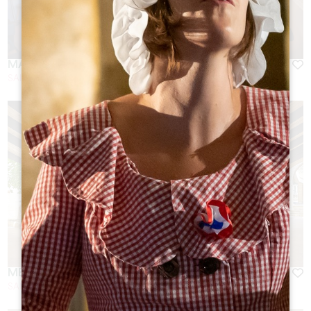
MALBEC
SAINT-EMILION
MERLOT
SAINT-EMILION