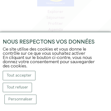
Explorer
Séjourner
Profiter
Agenda
Espace Pro
NOUS RESPECTONS VOS DONNÉES
Espace adhérents
Espace presse
Ce site utilise des cookies et vous donne le
contrôle sur ce que vous souhaitez activer
Emplois & stages
En cliquant sur le bouton ci-contre, vous nous
Mentions légales
donnez votre consentement pour sauvegarder
Politique de confidentialité
des cookies.
Tout accepter
Tout refuser
Personnaliser
COPYRIGHT © 2026 OFFICE DE TOURISME DU GRAND SAINT-ÉMILIONNAIS