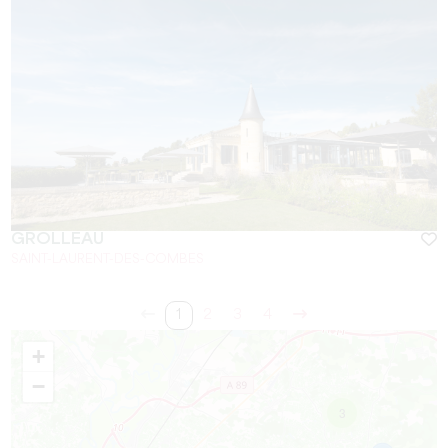
GROLLEAU
SAINT-LAURENT-DES-COMBES
1
2
3
4
+
−
3