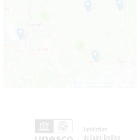
5
6
Leaflet
|
©
OpenStreetMap
contributors, Points © 2012 LINZ