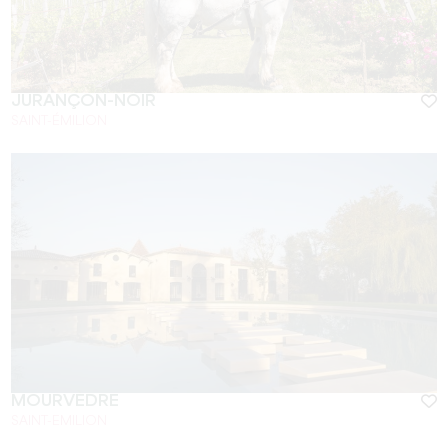
JURANÇON-NOIR
SAINT-ÉMILION
MOURVÈDRE
SAINT-EMILION