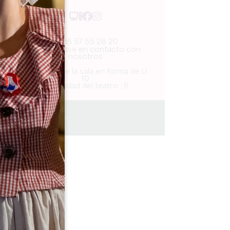
05 57 55 28 20
Pónganse en contacto con
nosotros
Capacidad de la sala en forma de U :
10
Capacidad del teatro : 8
0.26 km