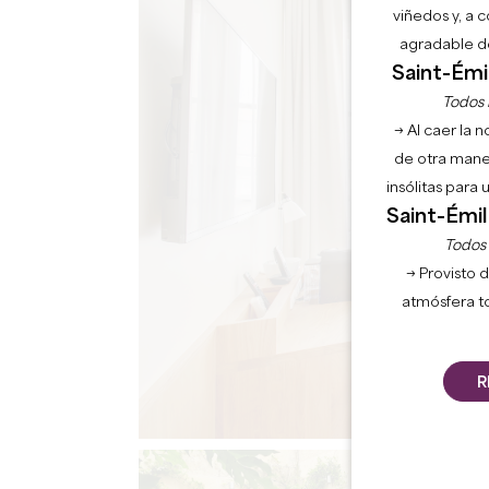
viñedos y, a 
agradable de
Saint-Émil
Todos l
→ Al caer la 
de otra mane
insólitas para
Saint-Émil
Todos l
→ Provisto d
atmósfera t
R