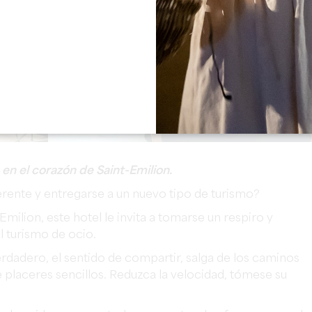
en el corazón de Saint-Emilion.
ferente y entregarse a un nuevo tipo de turismo?
milion, este hotel le invita a tomarse un respiro y
l turismo de ocio.
rdadero, el sentido de compartir, salga de los caminos
se placeres sencillos. Reduzca la velocidad, tómese su