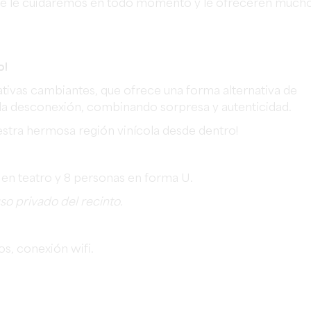
nde le cuidaremos en todo momento y le ofreceren much
o!
ativas cambiantes, que ofrece una forma alternativa de
a la desconexión, combinando sorpresa y autenticidad.
nuestra hermosa región vinícola desde dentro!
en teatro y 8 personas en forma U.
so privado del recinto.
os, conexión wifi.