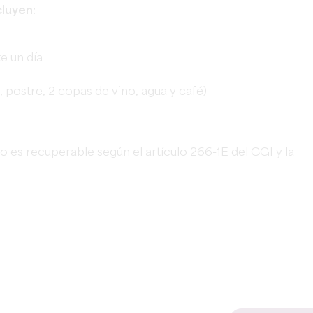
cluyen:
te un día
, postre, 2 copas de vino, agua y café)
 no es recuperable según el artículo 266-1E del CGI y la