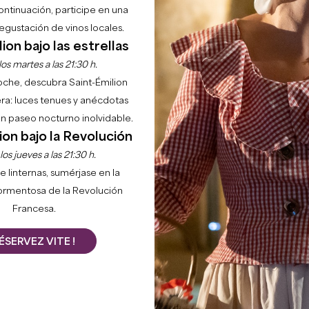
continuación, participe en una
gustación de vinos locales.
ion bajo las estrellas
os martes a las 21:30 h.
noche, descubra Saint-Émilion
ra: luces tenues y anécdotas
 un paseo nocturno inolvidable.
ion bajo la Revolución
os jueves a las 21:30 h.
e linternas, sumérjase en la
ormentosa de la Revolución
Francesa.
ÉSERVEZ VITE !