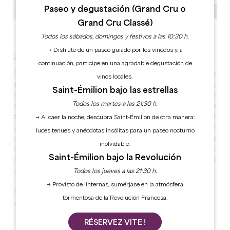
Paseo y degustación (Grand Cru o
Grand Cru Classé)
Ver todas las fotos
Todos los sábados, domingos y festivos a las 10:30 h.
→ Disfrute de un paseo guiado por los viñedos y, a
La recepción es un arte en esta joya del siglo XVIII.
continuación, participe en una agradable degustación de
En la intimidad de un jardín cerrado, en la radiante
vinos locales.
inmensidad de la bodega, en la serena calidez de los
Saint-Émilion bajo las estrellas
salones, el deseo de seducir al visitante está en todas
Todos los martes a las 21:30 h.
partes.
Este Château dispone de salas de todos los
tamaños
, recién renovadas en el espíritu del siglo XVIII.
→ Al caer la noche, descubra Saint-Émilion de otra manera:
Los tres salones, la biblioteca, el jardín Potager, el
luces tenues y anécdotas insólitas para un paseo nocturno
comedor y la antecocina ofrecen espacios únicos que
inolvidable.
seducen por su intimidad. El almacén de vinos, la sala de
Saint-Émilion bajo la Revolución
cubas y la hectárea de parque llevarán sus eventos a
otro nivel.
Todos los jueves a las 21:30 h.
→ Provisto de linternas, sumérjase en la atmósfera
Sala de seminarios y sala separada para las pausas y el
tormentosa de la Revolución Francesa.
almuerzo.
RÉSERVEZ VITE !