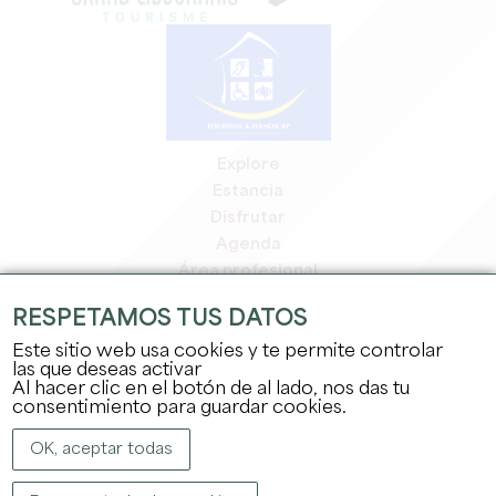
Explore
Estancia
Disfrutar
Agenda
Área profesional
Espacio miembros
RESPETAMOS TUS DATOS
Espacio prensa
Este sitio web usa cookies y te permite controlar
Empleo y prácticas
las que deseas activar
Información jurídica
Al hacer clic en el botón de al lado, nos das tu
Política de confidencialidad
consentimiento para guardar cookies.
OK, aceptar todas