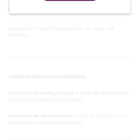
Capacidad máxima: 40 personas en el teatro, 15
personas en la sala en forma de U.
Equipamiento : pantalla, proyector de vídeo, wifi,
rotafolios.
TARIFA BASADA EN 20 PERSONAS
Seminario de media jornada:
a partir de 140,00 euros
por persona, impuestos incluidos
Seminario de día completo
: a partir de 160,00 euros
por persona, impuestos incluidos