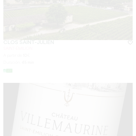
CLOS SAINT-JULIEN
SAINT-ÉMILION
A partir de
10
€
Duración:
45 min