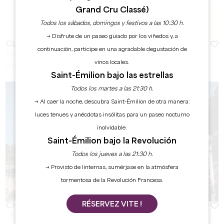
Grand Cru Classé)
Todos los sábados, domingos y festivos a las 10:30 h.
→ Disfrute de un paseo guiado por los viñedos y, a
CLOS DES MENUTS
continuación, participe en una agradable degustación de
SAINT-ÉMILION
vinos locales.
Duración:
20 min
Saint-Émilion bajo las estrellas
Todos los martes a las 21:30 h.
→ Al caer la noche, descubra Saint-Émilion de otra manera:
luces tenues y anécdotas insólitas para un paseo nocturno
inolvidable.
Saint-Émilion bajo la Revolución
Todos los jueves a las 21:30 h.
→ Provisto de linternas, sumérjase en la atmósfera
tormentosa de la Revolución Francesa.
RÉSERVEZ VITE !
CHÂTEAU LA ROSE BRISSON / MOULIN GALHAUD
SAINT-ÉMILION