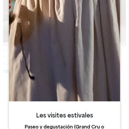
COUVENT DES JACOBINS
SAINT-EMILION
A partir de
28
€
Duración:
1h à 2h30
Les visites estivales
Paseo y degustación (Grand Cru o