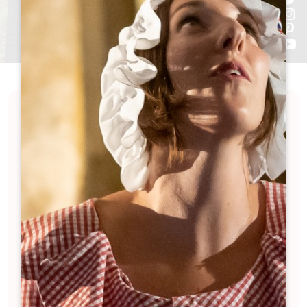
¿Le apetece visitar un castillo en Saint-Émilion
este invierno?
Buenas noticias: ¡muchas propiedades vitícolas
están abiertas! Tanto si le apetece visitar una
bodega, realizar una cata comentada o
simplemente conocer a viticultores apasionados,
aquí encontrará la lista de las fincas que no se
dejan intimidar por el frío.
Filtra según tus preferencias y encuentra
fácilmente las bodegas abiertas en Saint-Émilion
durante la temporada baja.
Filtros 155 Resultado(s)