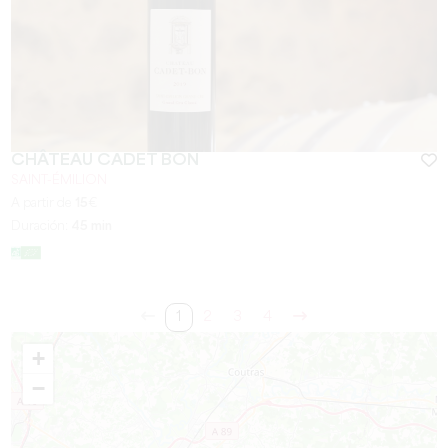
CHÂTEAU CADET BON
SAINT-ÉMILION
A partir de
15
€
Duración:
45 min
1
2
3
4
+
−