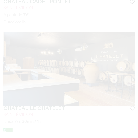
CHÂTEAU CADET PONTET
SAINT-EMILION
A partir de
7
€
Duración:
1h
CHÂTEAU LE CHATELET
SAINT-ÉMILION
Duración:
30min / 1h