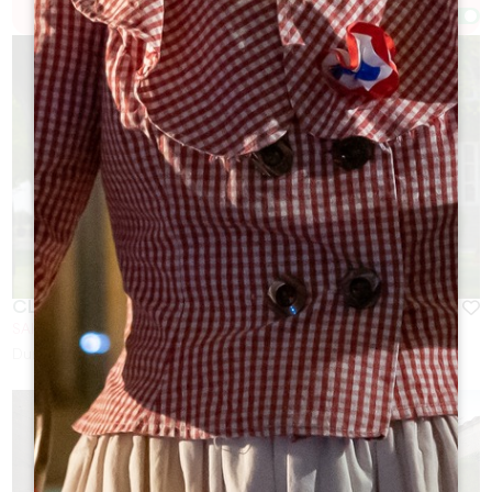
Afficher la carte
CLOS FOURTET
SAINT-EMILION
Duración:
1h