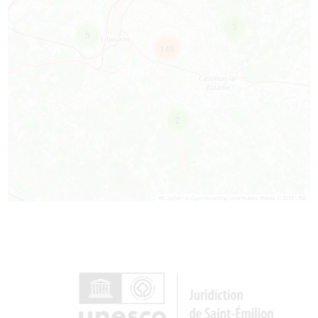
3
5
145
2
Leaflet
|
©
OpenStreetMap
contributors, Points © 2012 LINZ