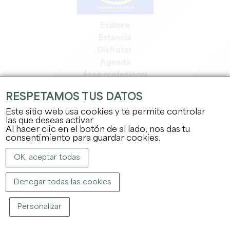
Explore
Estancia
Disfrutar
Agenda
Área profesional
Espacio miembros
RESPETAMOS TUS DATOS
Espacio prensa
Este sitio web usa cookies y te permite controlar
Empleo y prácticas
las que deseas activar
Información jurídica
Al hacer clic en el botón de al lado, nos das tu
Política de confidencialidad
consentimiento para guardar cookies.
OK, aceptar todas
Denegar todas las cookies
Personalizar
COPYRIGHT ©
2026
OFFICE DE TOURISME DU GRAND SAINT-ÉMILIONNAIS