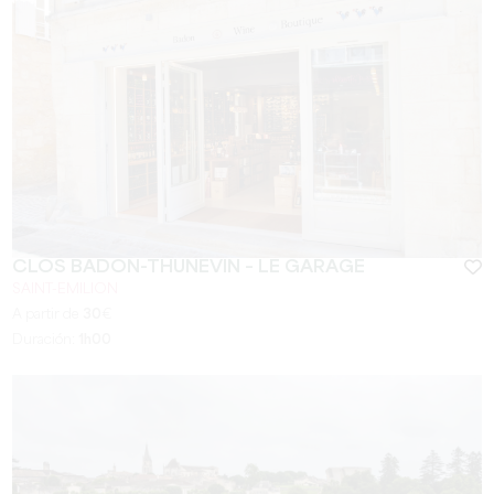
CLOS BADON-THUNEVIN – LE GARAGE
SAINT-EMILION
A partir de
30
€
Duración:
1h00