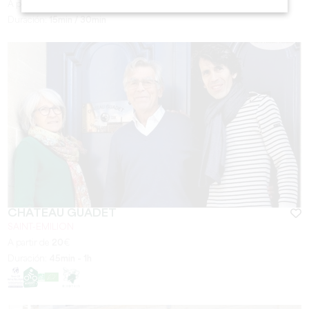
A partir de
10
€
Duración:
15min / 30min
CHÂTEAU GUADET
SAINT-EMILION
A partir de
20
€
Duración:
45min - 1h