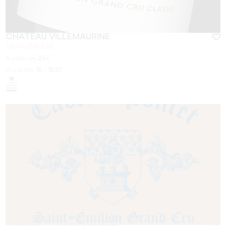
CHÂTEAU VILLEMAURINE
SAINT-ÉMILION
A partir de
25
€
Duración:
1h - 1h30