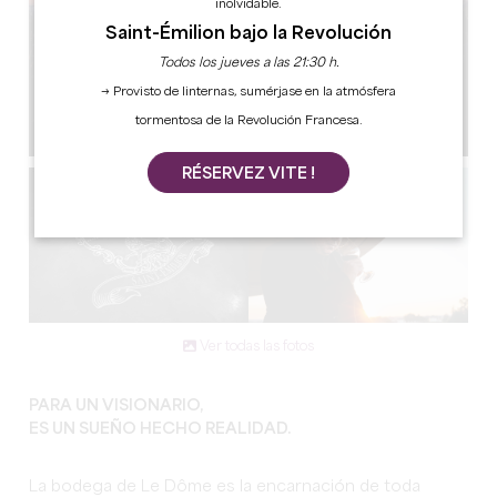
inolvidable.
Saint-Émilion bajo la Revolución
Todos los jueves a las 21:30 h.
→ Provisto de linternas, sumérjase en la atmósfera
tormentosa de la Revolución Francesa.
RÉSERVEZ VITE !
Ver todas las fotos
PARA UN VISIONARIO,
ES UN SUEÑO HECHO REALIDAD.
La bodega de Le Dôme es la encarnación de toda