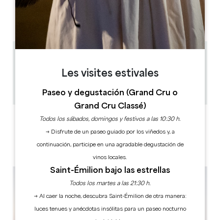
L
M
M
J
V
S
D
AM
AM
AM
AM
AM
AM
AM
PM
PM
PM
PM
PM
PM
PM
2.3 km
1h
Les visites estivales
18
Copiar código GPS
Paseo y degustación (Grand Cru o
Grand Cru Classé)
ETIQUETAS
Todos los sábados, domingos y festivos a las 10:30 h.
→ Disfrute de un paseo guiado por los viñedos y, a
continuación, participe en una agradable degustación de
vinos locales.
Saint-Émilion bajo las estrellas
Todos los martes a las 21:30 h.
→ Al caer la noche, descubra Saint-Émilion de otra manera:
luces tenues y anécdotas insólitas para un paseo nocturno