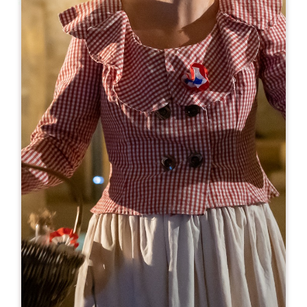
Leaflet
En
30€
Le Dôme
1, Les Verdiannes
33330 SAINT-EMILION
RESERVE
05 57 84 64 22
07 48 15 09 47
visits@maltus.com
MES DE APERTURA
E
F
M
A
M
J
J
A
S
O
N
D
DÍAS DE APERTURA