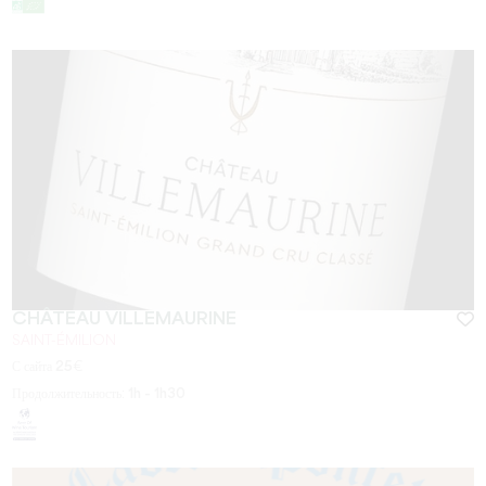
CHÂTEAU VILLEMAURINE
SAINT-ÉMILION
С сайта
25
€
Продолжительность:
1h - 1h30