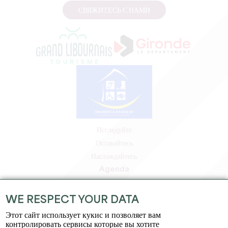
СВЯЖИТЕСЬ С НАМИ
Исследуйте
Оставайтесь
Наслаждайтесь
Agenda
Зона профессионалов
Зона для участников
WE RESPECT YOUR DATA
Зона для прессы
Этот сайт использует кукис и позволяет вам
Вакансии и стажировки
контролировать сервисы которые вы хотите