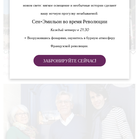
новом свете: мягкое освещение и необычные истории сделают
вашу ночную прогулку незабываемой.
Сен-Эмильон во время Революции
Каждый четверг в 21:30
→ Вооружившись фонарями, окунитесь в бурную атмосферу
Французской революции.
CHÂTEAU LA ROSE BRISSON / MOULIN GALHAUD
SAINT-ÉMILION
ЗАБРОНИРУЙТЕ СЕЙЧАС!
С сайта
10
€
Продолжительность:
15min / 30min