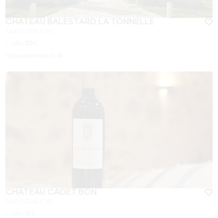
CHÂTEAU BALESTARD LA TONNELLE
SAINT-EMILION
С сайта
20
€
Продолжительность:
1h
CHÂTEAU CADET BON
SAINT-ÉMILION
С сайта
15
€