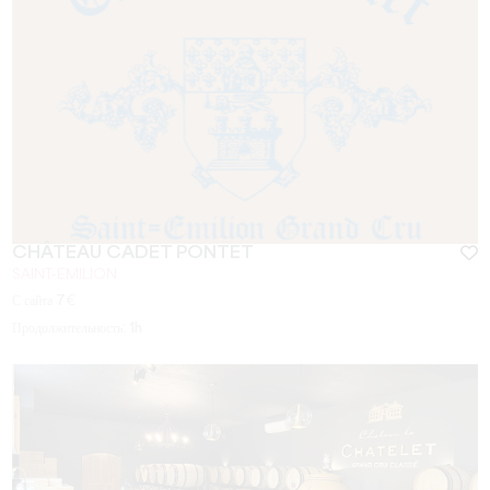
CHÂTEAU CADET PONTET
SAINT-EMILION
С сайта
7
€
Продолжительность:
1h