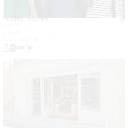
CHÂTEAU GUADET
SAINT-EMILION
С сайта
20
€
Продолжительность:
45min - 1h