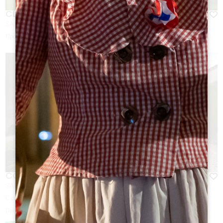
CLOS FOURTET
SAINT-EMILION
Продолжительность:
1h
COUVENT DES JACOBINS
SAINT-EMILION
С сайта
28
€
Продолжительность:
1h à 2h30