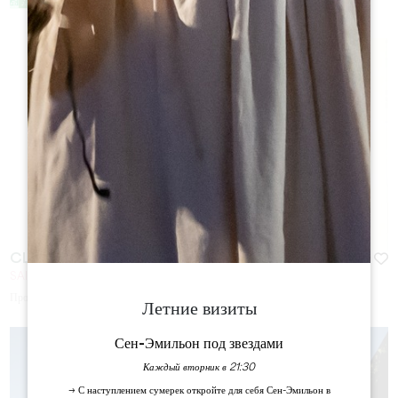
CLOS DES MENUTS
SAINT-ÉMILION
Продолжительность:
20 min
Летние визиты
Сен-Эмильон под звездами
Каждый вторник в 21:30
→ С наступлением сумерек откройте для себя Сен-Эмильон в