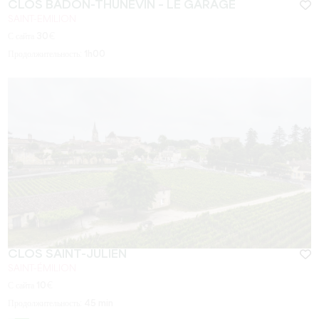
CLOS BADON-THUNEVIN – LE GARAGE
SAINT-EMILION
С сайта
30
€
Продолжительность:
1h00
CLOS SAINT-JULIEN
SAINT-ÉMILION
С сайта
10
€
Продолжительность:
45 min