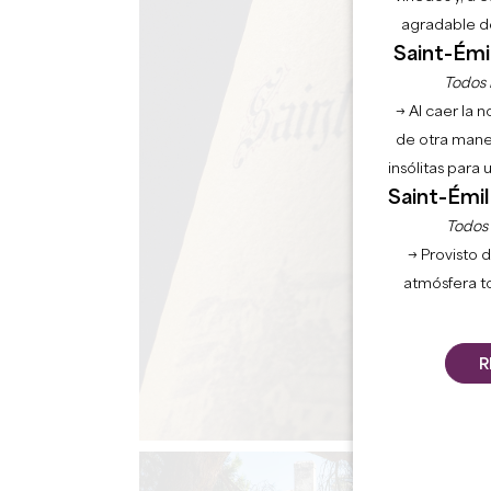
agradable de
Saint-Émil
Todos l
→ Al caer la 
de otra mane
insólitas para
Saint-Émil
Todos l
→ Provisto d
atmósfera t
R