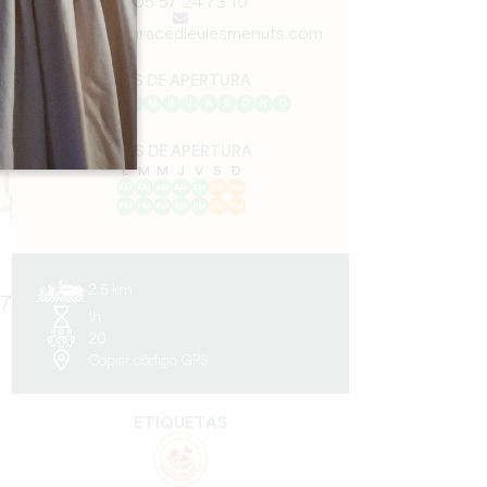
05 57 24 73 10
chateau@lagracedieulesmenuts.com
MES DE APERTURA
E
F
M
A
M
J
J
A
S
O
N
D
DÍAS DE APERTURA
L
M
M
J
V
S
D
AM
AM
AM
AM
AM
AM
AM
PM
PM
PM
PM
PM
PM
PM
2.5 km
17
1h
20
Copiar código GPS
ETIQUETAS