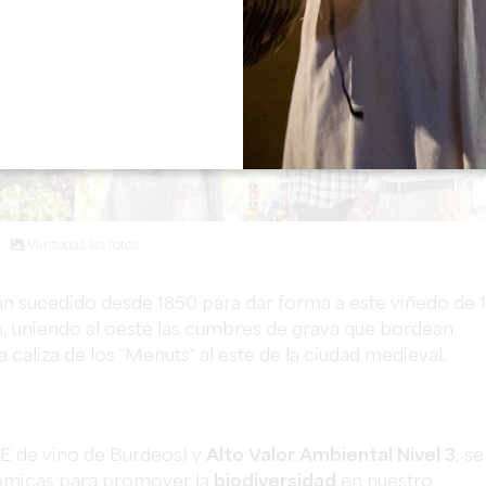
Ver todas las fotos
n sucedido desde 1850 para dar forma a este viñedo de 
n, uniendo al oeste las cumbres de grava que bordean
 caliza de los "Menuts" al este de la ciudad medieval,
E de vino de Burdeos) y
Alto Valor Ambiental Nivel 3
, se
ómicas para promover la
biodiversidad
en nuestro