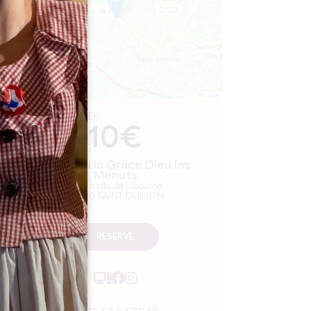
Leaflet
En
10€
Château la Grâce Dieu les
Menuts
2127 route de Libourne
33330 SAINT-EMILION
RESERVE