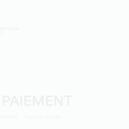
0€/persona
20
 PAIEMENT
 metálico
Pago por cheque