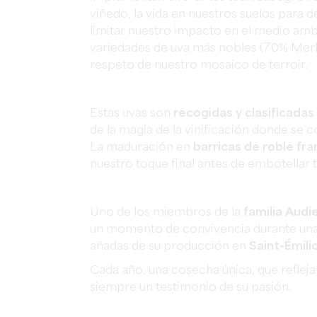
viñedo, la vida en nuestros suelos para d
limitar nuestro impacto en el medio ambie
variedades de uva más nobles (70% Merl
respeto de nuestro mosaico de terroir.
Estas uvas son
recogidas y clasificada
de la magia de la vinificación donde se c
La maduración en
barricas de roble fr
nuestro toque final antes de embotellar 
Uno de los miembros de la
familia Audi
un momento de convivencia durante una vi
añadas de su producción en
Saint-Émili
Cada año, una cosecha única, que refleja
siempre un testimonio de su pasión.