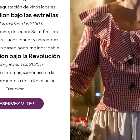
gustación de vinos locales.
ion bajo las estrellas
os martes a las 21:30 h.
noche, descubra Saint-Émilion
ra: luces tenues y anécdotas
 un paseo nocturno inolvidable.
ion bajo la Revolución
os jueves a las 21:30 h.
e linternas, sumérjase en la
ormentosa de la Revolución
Francesa.
ÉSERVEZ VITE !