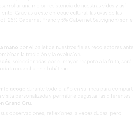
esarrollar una mejor resistencia de nuestras vides y así
nte. Gracias a este enfoque cultural, las uvas de las
ot, 25% Cabernet Franc y 5% Cabernet Sauvignon) son e
s a mano
por el ballet de nuestros fieles recolectores ant
ombinan la tradición y la evolución.
ancés
, seleccionadas por el mayor respeto a la fruta, será
toda la cosecha en el château.
er le acoge
durante todo el año en su finca para compart
sita personalizada y permitirle degustar las diferentes
on Grand Cru
.
 sus observaciones, reflexiones, a veces dudas, pero