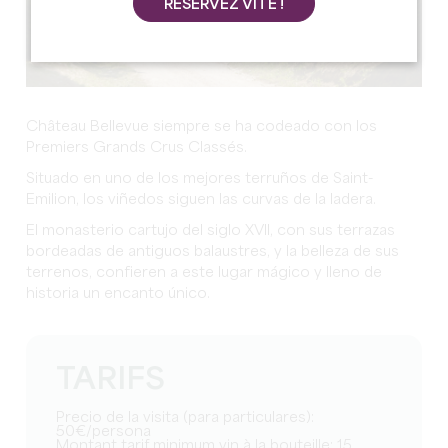
RÉSERVEZ VITE !
Château Bellevue siempre se ha codeado con los
Premiers Grands Crus Classés.
Situado en uno de los mejores terruños de Saint-
Emilion, los viñedos siguen las curvas de la ladera.
El monasterio cartujo del siglo XVII, con sus terrazas
bordeadas de antiguos balaustres, y la belleza de sus
terrenos, confieren a este lugar mágico y lleno de
historia un encanto único.
TARIFS
Precio de la visita (para particulares):
50€/persona
Montant tarif minimum vin à la bouteille: 15