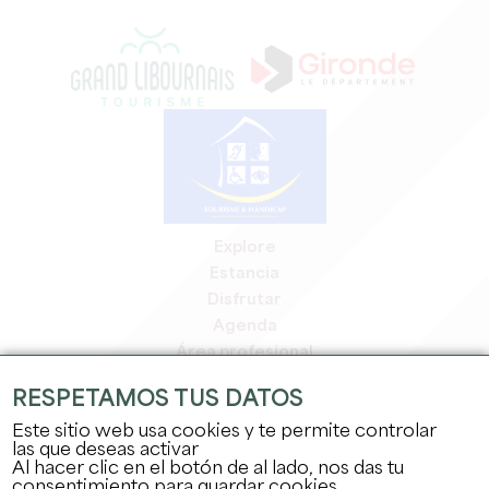
Explore
Estancia
Disfrutar
Agenda
Área profesional
Espacio miembros
RESPETAMOS TUS DATOS
Espacio prensa
Este sitio web usa cookies y te permite controlar
Empleo y prácticas
las que deseas activar
Información jurídica
Al hacer clic en el botón de al lado, nos das tu
Política de confidencialidad
consentimiento para guardar cookies.