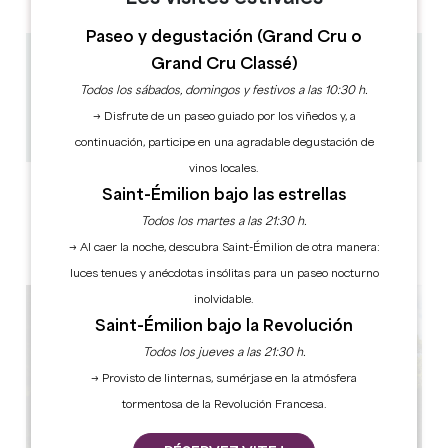
Paseo y degustación (Grand Cru o
Grand Cru Classé)
2.1 km
Todos los sábados, domingos y festivos a las 10:30 h.
1h
8
→ Disfrute de un paseo guiado por los viñedos y, a
Copiar código GPS
continuación, participe en una agradable degustación de
vinos locales.
ETIQUETAS
Saint-Émilion bajo las estrellas
Todos los martes a las 21:30 h.
→ Al caer la noche, descubra Saint-Émilion de otra manera:
luces tenues y anécdotas insólitas para un paseo nocturno
inolvidable.
Saint-Émilion bajo la Revolución
Todos los jueves a las 21:30 h.
→ Provisto de linternas, sumérjase en la atmósfera
tormentosa de la Revolución Francesa.