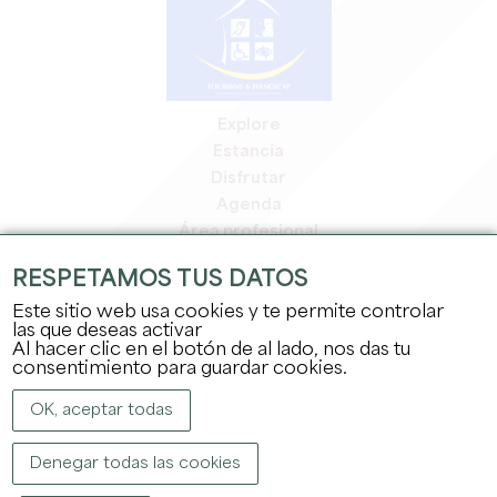
Explore
Estancia
Disfrutar
Agenda
Área profesional
Espacio miembros
RESPETAMOS TUS DATOS
Espacio prensa
Este sitio web usa cookies y te permite controlar
Empleo y prácticas
las que deseas activar
Información jurídica
Al hacer clic en el botón de al lado, nos das tu
Política de confidencialidad
consentimiento para guardar cookies.
OK, aceptar todas
Denegar todas las cookies