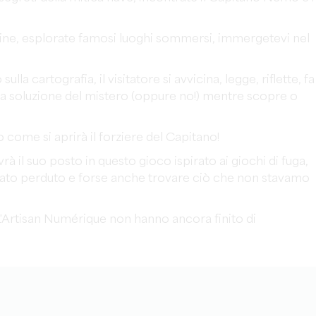
ine, esplorate famosi luoghi sommersi, immergetevi nel
la cartografia, il visitatore si avvicina, legge, riflette, fa
 la soluzione del mistero (oppure no!) mentre scopre o
co come si aprirà il forziere del Capitano!
rà il suo posto in questo gioco ispirato ai giochi di fuga,
ndato perduto e forse anche trovare ciò che non stavamo
 L'Artisan Numérique non hanno ancora finito di