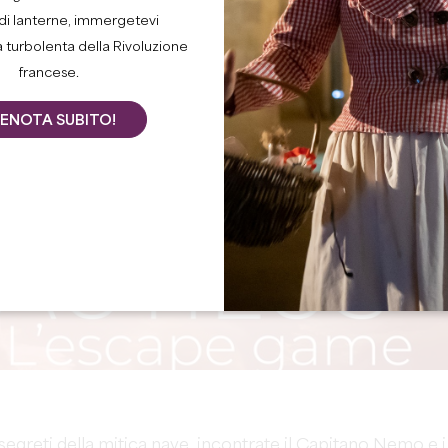
di lanterne, immergetevi
a turbolenta della Rivoluzione
francese.
ENOTA SUBITO!
segreti della mitica nave, incontrate il Capitano Nemo e i