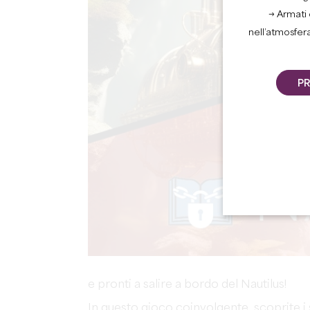
→ Armati 
nell’atmosfer
PR
e pronti a salire a bordo del Nautilus!
In questo gioco coinvolgente, scoprite i 