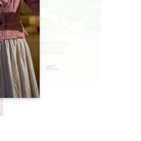
Leaflet
Château de Pujols
15 Le Bourg
33350 Pujols