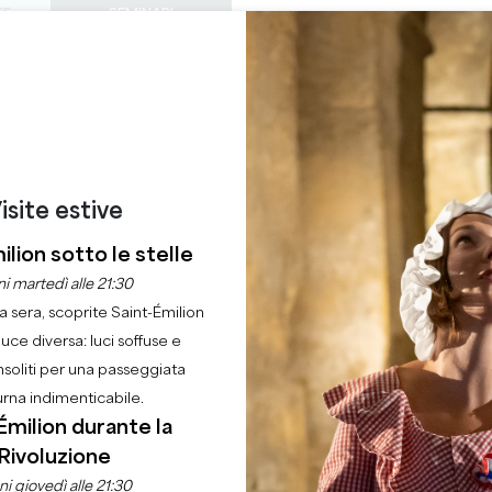
TE
SEMINARI
ACCESSO DEI PROF
0
ORDINE DEL
Cestino
La mia 
LINGUA
GODERE
QUEST'ESTATE
IT
GIORNO
CASTELLI DA VISITARE
GEMME LOCALI
22 RAGIONI PER VENIRE
LUS LA MOSTRA IMM
isite estive
ilion sotto le stelle
Casa
Ordine del giorno
Nautilus la mostra immersiva
i martedì alle 21:30
la sera, scoprite Saint-Émilion
luce diversa: luci soffuse e
nsoliti per una passeggiata
urna indimenticabile.
Émilion durante la
Rivoluzione
i giovedì alle 21:30