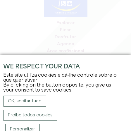
Explorar
Ficar
Desfrutar
Agenda
Área profissional
Área de membros
Área de imprensa
WE RESPECT YOUR DATA
Empregos e estágios
Este site utiliza cookies e dá-lhe controle sobre o
Informação jurídica
que quer ativar
By clicking on the button opposite, you give us
Política de privacidade
your consent to save cookies.
OK, aceitar tudo
Proibe todos cookies
DIREITOS DE AUTOR ©
2026
GABINETE DE TURISMO DO GRANDE SAINT-
Personalizar
ÉMILIONNAIS