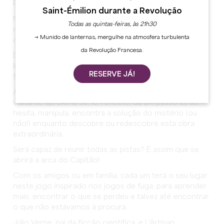
Prepara-te para embarcar no Nautilus!
Saint-Émilion durante a Revolução
Neste jogo imersivo, descobre os segredos do mítico
Todas as quintas-feiras, às 21h30
navio, conhece o Capitão Nemo e os seus
→ Munido de lanternas, mergulhe na atmosfera turbulenta
companheiros de viagem.
da Revolução Francesa.
Descubra criaturas subaquáticas gigantescas, explore
lugares submersos famosos, mergulhe no universo
RESERVE JÁ!
fantástico de Júlio Verne.
Através deste jogo original baseado na cartografia, o
visitante aproxima-se, lê, reflecte, dá um passo atrás,
hesita, manipula, encontra a solução do mistério (ou
não!) enquanto descobre ou redescobre esta obra
extraordinária.
Será capaz de reunir todas as pistas? É assim que se
abrirá a arca do Capitão!
Com os amigos ou em família, cada um terá o seu lugar
neste jogo inspirado nos jogos de fuga, para aprender
mais, encontrar o que se perdeu e talvez até encontrar
o que não estávamos à procura.
Júlio Verne, pai da ficção científica, e L'Artisan