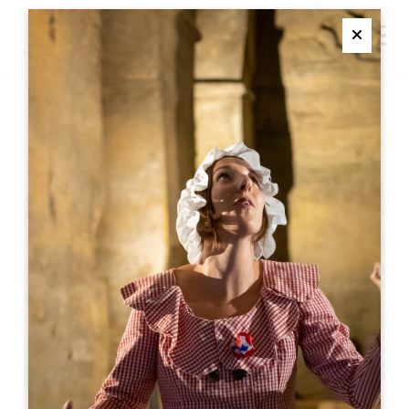
M
Ferme
鹦鹉螺沉浸式展览
+
−
Leaflet