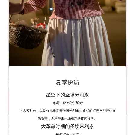
Château de Pujols
15 Le Bourg
33350 Pujols
夏季探访
星空下的圣埃米利永
每周二晚上9点30分
→ 入夜时分，以别样视角探索圣埃米利永：柔和的灯光与别开生面
的轶事，为您带来一场难忘的夜间漫步。
大革命时期的圣埃米利永
准备登上鹦鹉螺号！
每周四晚上9:30