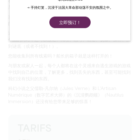
在这款身临其境的游戏中，您将发现这艘神话之船的秘密，结识
尼摩船长和他的旅行伙伴。
→ 手持灯笼，沉浸于法国大革命那动荡不安的氛围之中。
发现巨大的水下生物，探索著名的水下景点，潜入儒勒-凡尔纳
立即预订！
的奇幻世界。
通过这款基于地图的原创游戏，游客在发现或重新发现这部非凡
作品的同时，还可以接近、阅读、思考、后退、犹豫、操作、找
到谜底（或者不找到！）。
您能收集到所有线索吗？船长的箱子就是这样打开的！
与朋友或家人一起，每个人都将在这个灵感来自逃生游戏的游戏
中找到自己的位置，了解更多，找到丢失的东西，甚至可能找到
我们没有找到的东西。
科幻小说之父儒勒-凡尔纳（Jules Verne）和 L'Artisan
Numérique（数字艺术大师）的《沉浸鹦鹉螺》（Nautilus
Immersion）还没有给您带来足够的惊喜！
TARIFS