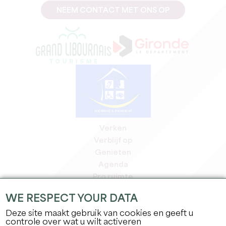
NEEM CONTACT MET ONS OP
Verken
Verblijf op
Genieten
Agenda
Pro ruimte
Leden
WE RESPECT YOUR DATA
Pers ruimte
Deze site maakt gebruik van cookies en geeft u
Banen & stages
controle over wat u wilt activeren
Juridische informatie