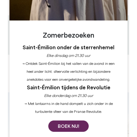
PM
PM
PM
PM
PM
PM
PM
10.4 km
45min
Zomerbezoeken
10
GPS-code kopiëren
Saint-Émilion onder de sterrenhemel
Elke dinsdag om 21.30 uur
ETIKETTEN
→ Ontdek Saint-Émilion bij het vallen van de avond in een
heel ander licht: sfeervolle verlichting en bijzondere
anekdotes voor een onvergetelijke avondwandeling.
Saint-Émilion tijdens de Revolutie
Elke donderdag om 21.30 uur
→ Met lantaarns in de hand dompelt u zich onder in de
turbulente sfeer van de Franse Revolutie.
BOEK NU!