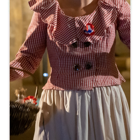
Leaflet
Van
0€
Domaine des Quatre Vents
1 Chemin de Jacques
33570 PUISSEGUIN
06 88 59 11 79
06 89 29 00 29
contact@domaine-des4vents.fr
OPENINGSMAAND
J
F
M
A
M
J
J
A
S
O
N
D
OPENINGSDAGEN
M
D
W
D
V
Z
Z
AM
AM
AM
AM
AM
AM
AM