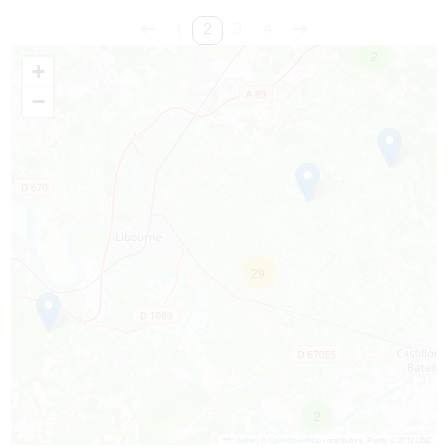
1
2
3
4
2
+
−
29
2
Leaflet
|
©
OpenStreetMap
contributors, Points © 2012 LINZ