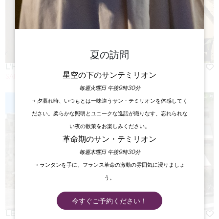
夏の訪問
L'HUITRIER PIE - CAMILLE & SOUFIANE
星空の下のサンテミリオン
SAINT-EMILION
毎週火曜日 午後9時30分
→ 夕暮れ時、いつもとは一味違うサン・テミリオンを体感してく
ださい。柔らかな照明とユニークな逸話が織りなす、忘れられな
い夜の散策をお楽しみください。
革命期のサン・テミリオン
毎週木曜日 午後9時30分
→ ランタンを手に、フランス革命の激動の雰囲気に浸りましょ
う。
今すぐご予約ください！
LE MÉDIÉVAL