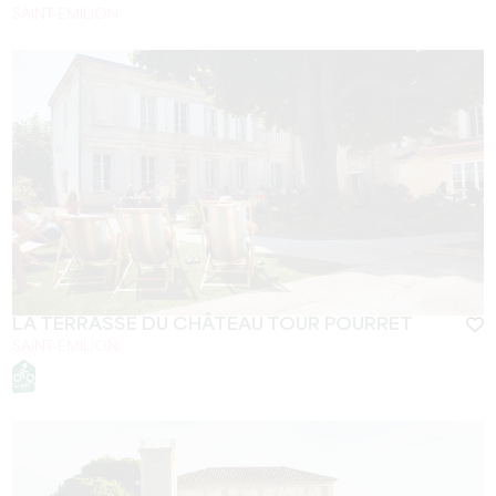
SAINT-EMILION
LA TERRASSE DU CHÂTEAU TOUR POURRET
SAINT-ÉMILION