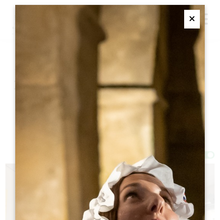
M
Ferme
この冬、どこで食べる？
オープンレストラン
フィルター 37 結果
Afficher la carte