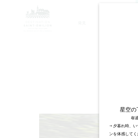
発見
滞在
モノリシック教会ツアー
星空の
毎週
→ 夕暮れ時、
ンを体感してく