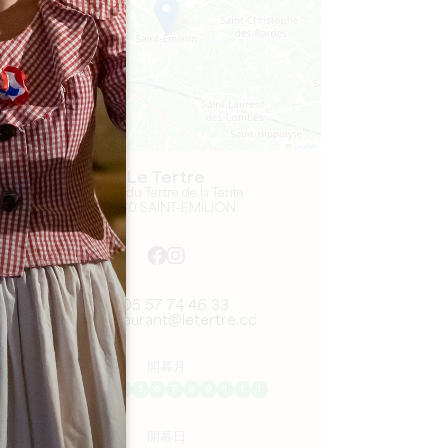
Leaflet
Le Tertre
5, rue du Tertre de la Tente
33330 SAINT-EMILION
05 57 74 46 33
restaurant@letertre.cc
開幕月
1
2
3
4
5
6
7
8
9
1
1
1
開幕日