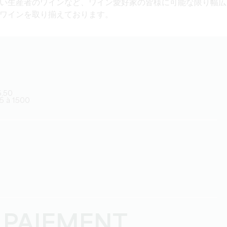
い生産者のワインなど、ワイン愛好家の皆様に
可能な限り幅広
ワインを取り揃えております。
6,50
35 à 1500
 PAIEMENT