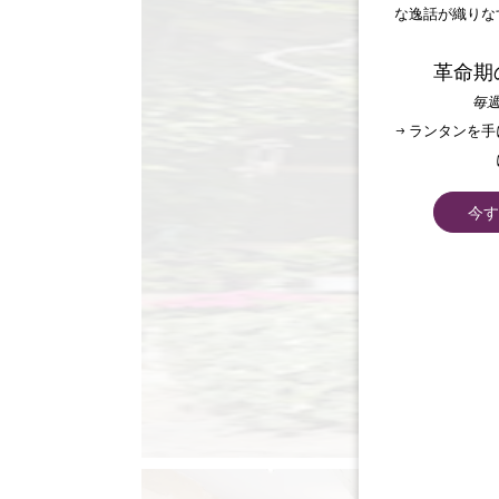
な逸話が織りな
革命期
毎週
→ ランタンを
今す