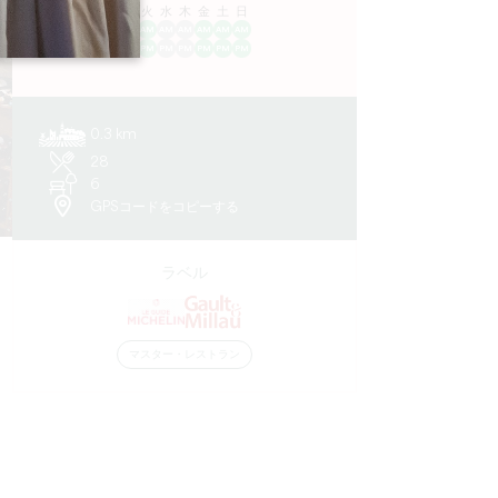
ル
火
水
木
金
土
日
AM
AM
AM
AM
AM
AM
AM
PM
PM
PM
PM
PM
PM
PM
0.3 km
28
6
GPSコードをコピーする
ラベル
マスター・レストラン