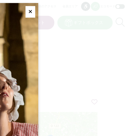
プロのアクセス
会員エリア
エコモード
アクセシビリティ
アクセシビリティ
Fermer
Re
ット
私の選択
チケット
ギフトボックス
JP
言語
+
−