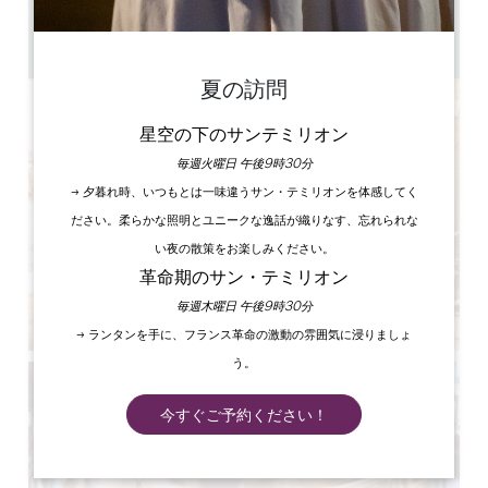
12時～15時／19時～22時
30
GPSコードをコピーする
夏の訪問
星空の下のサンテミリオン
毎週火曜日 午後9時30分
→ 夕暮れ時、いつもとは一味違うサン・テミリオンを体感してく
ださい。柔らかな照明とユニークな逸話が織りなす、忘れられな
い夜の散策をお楽しみください。
革命期のサン・テミリオン
毎週木曜日 午後9時30分
→ ランタンを手に、フランス革命の激動の雰囲気に浸りましょ
う。
今すぐご予約ください！