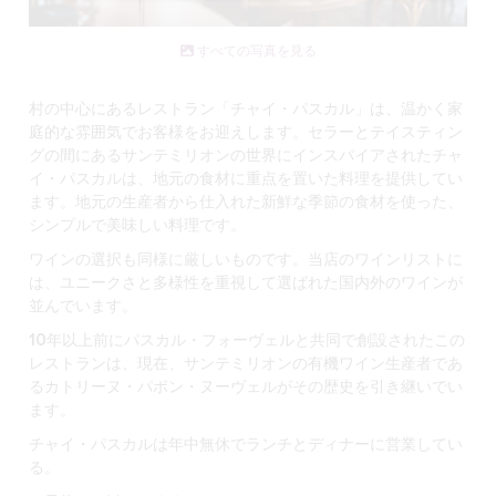
すべての写真を見る
村の中心にある
レストラン「チャイ・パスカル」は
、温かく家
庭的な雰囲気でお客様をお迎えします。セラーとテイスティン
グの間にあるサンテミリオンの世界にインスパイアされたチャ
イ・パスカルは、地元の食材に重点を置いた料理を提供してい
ます。地元の生産者から仕入れた新鮮な季節の食材を使った、
シンプルで美味しい
料理です。
ワインの選択も
同様に厳しいものです。当店のワインリストに
は、ユニークさと多様性を重視して選ばれた
国内外のワインが
並んで
います。
10年以上前に
パスカル・フォーヴェルと共同で
創設された
この
レストランは、現在、サンテミリオンの有機ワイン生産者であ
るカトリーヌ・パポン・ヌーヴェルがその歴史を引き継いでい
ます。
チャイ・パスカルは年中無休でランチとディナーに
営業してい
る
。