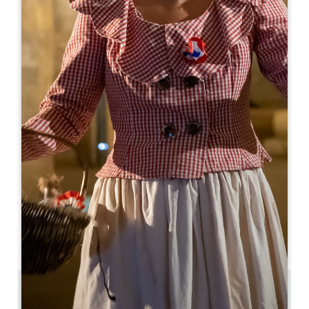
Leaflet
Chai Pascal
37 Rue Guadet
33330 SAINT-EMILION
05 57 24 52 45
contact@chaipascal.fr
開幕月
1
2
3
4
5
6
7
8
9
1
1
1
開幕日
ル
火
水
木
金
土
日
AM
AM
AM
AM
AM
AM
AM
PM
PM
PM
PM
PM
PM
PM
0.19 km