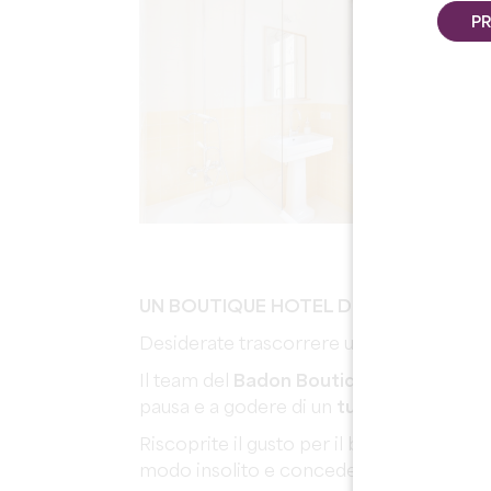
PR
UN BOUTIQUE HOTEL DI CHARME CON U
Desiderate trascorrere una vacanza diver
Il team del
Badon Boutique Hôtel
, situa
pausa e a godere di un
turismo più tranq
Riscoprite il gusto per il buono e il vero, 
modo insolito e concedetevi piaceri semp