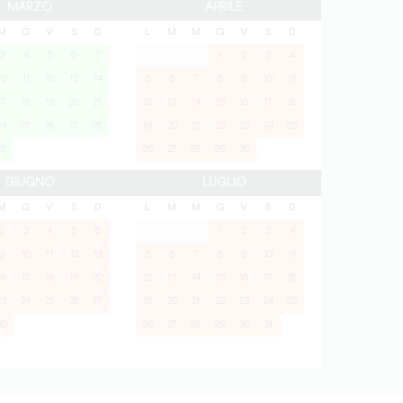
MARZO
APRILE
M
G
V
S
D
L
M
M
G
V
S
D
3
4
5
6
7
1
2
3
4
10
11
12
13
14
5
6
7
8
9
10
11
17
18
19
20
21
12
13
14
15
16
17
18
24
25
26
27
28
19
20
21
22
23
24
25
31
26
27
28
29
30
GIUGNO
LUGLIO
M
G
V
S
D
L
M
M
G
V
S
D
2
3
4
5
6
1
2
3
4
9
10
11
12
13
5
6
7
8
9
10
11
16
17
18
19
20
12
13
14
15
16
17
18
23
24
25
26
27
19
20
21
22
23
24
25
30
26
27
28
29
30
31