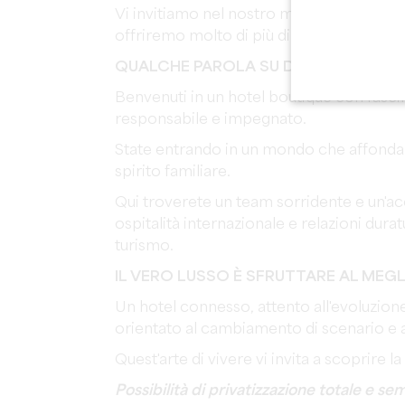
Vi invitiamo nel nostro mondo classico,
offriremo molto di più di una semplice 
QUALCHE PAROLA SU DI NOI
!
Benvenuti in un hotel boutique con fasci
responsabile e impegnato.
State entrando in un mondo che affonda 
spirito familiare.
Qui troverete un team sorridente e un'ac
ospitalità internazionale e relazioni dura
turismo.
IL VERO LUSSO È SFRUTTARE AL MEGL
Un hotel connesso, attento all'evoluzion
orientato al cambiamento di scenario e 
Quest'arte di vivere vi invita a scoprire la
Possibilità di privatizzazione totale e sem