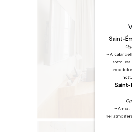
V
Saint-Ém
Ogn
→ Al calar del
sotto una 
aneddoti i
nott
Saint-
Ogn
→ Armati 
nell’atmosfer