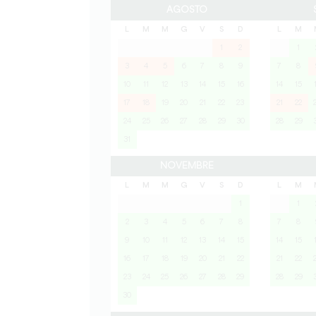
AGOSTO
L
M
M
G
V
S
D
L
M
1
2
1
3
4
5
6
7
8
9
7
8
10
11
12
13
14
15
16
14
15
17
18
19
20
21
22
23
21
22
24
25
26
27
28
29
30
28
29
31
NOVEMBRE
L
M
M
G
V
S
D
L
M
1
1
2
3
4
5
6
7
8
7
8
9
10
11
12
13
14
15
14
15
16
17
18
19
20
21
22
21
22
23
24
25
26
27
28
29
28
29
30