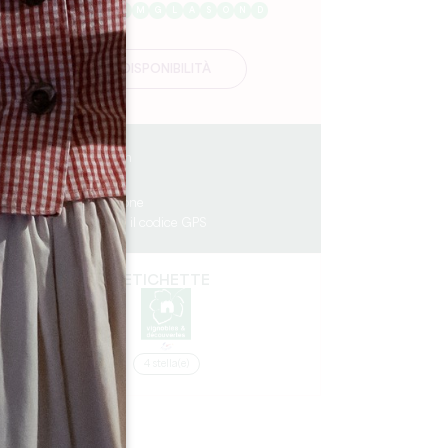
G
F
M
A
M
G
L
A
S
O
N
D
DISPONIBILITÀ
0.26 km
7
15 persone
Copiare il codice GPS
ETICHETTE
a
4 stella(e)
n