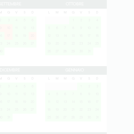
SETTEMBRE
OTTOBRE
M
G
V
S
D
L
M
M
G
V
S
D
2
3
4
5
6
1
2
3
4
9
10
11
12
13
5
6
7
8
9
10
11
16
17
18
19
20
12
13
14
15
16
17
18
23
24
25
26
27
19
20
21
22
23
24
25
30
26
27
28
29
30
31
DICEMBRE
GENNAIO
M
G
V
S
D
L
M
M
G
V
S
D
2
3
4
5
6
1
2
3
9
10
11
12
13
4
5
6
7
8
9
10
16
17
18
19
20
11
12
13
14
15
16
17
23
24
25
26
27
18
19
20
21
22
23
24
30
31
25
26
27
28
29
30
31