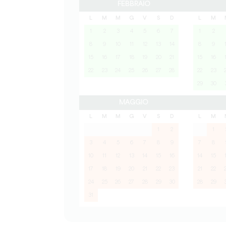
FEBBRAIO
L
M
M
G
V
S
D
L
M
1
2
3
4
5
6
7
1
2
8
9
10
11
12
13
14
8
9
15
16
17
18
19
20
21
15
16
22
23
24
25
26
27
28
22
23
29
30
MAGGIO
L
M
M
G
V
S
D
L
M
1
2
1
3
4
5
6
7
8
9
7
8
10
11
12
13
14
15
16
14
15
17
18
19
20
21
22
23
21
22
24
25
26
27
28
29
30
28
29
31