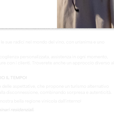
 dove ci prenderemo cura di voi in ogni momento e vi
camera d'albergo.
no e carattere, rispettoso e aperto al mondo,
le sue radici nel mondo del vino, con un'anima e uno
coglienza personalizzata, assistenza in ogni momento,
ture con i clienti. Troverete anche un approccio diverso a
IO IL TEMPO!
e delle aspettative, che propone un turismo alternativo
alla disconnessione, combinando sorpresa e autenticità.
 nostra bella regione vinicola dall'interno!
inari residenziali.