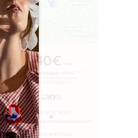
Leaflet
Da
140€
/notte
Badon Boutique Hôtel ****
8 rue de la Porte Bouqueyre
33330 SAINT-EMILION
05 35 37 16 60
reception@badonboutiquehotel.com
MESE DI APERTURA