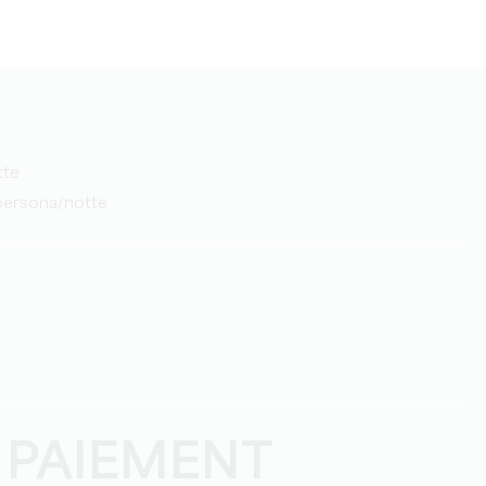
tte
/persona/notte
 PAIEMENT