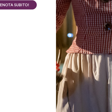
ENOTA SUBITO!
Vedi tutte le foto
NA MARCIA IN PIÙ NEL CUORE DI SAINT-EMILION.
sa e dedicarvi a un nuovo tipo di turismo?
to nel cuore medievale di Saint-Emilion, vi invita a fare un
uillo
.
il senso di condivisione, uscite dai sentieri battuti, vivete i
lici. Rallentare, prendersi il tempo per vivere e godere.