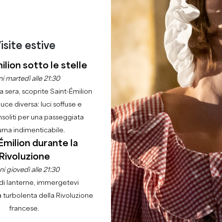
isite estive
ilion sotto le stelle
i martedì alle 21:30
la sera, scoprite Saint-Émilion
luce diversa: luci soffuse e
nsoliti per una passeggiata
urna indimenticabile.
Émilion durante la
Rivoluzione
i giovedì alle 21:30
di lanterne, immergetevi
a turbolenta della Rivoluzione
francese.