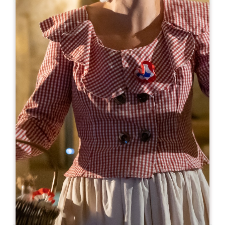
Leaflet
Da
28€
Couvent des Jacobins
10 Rue Guadet - BP 81
33330 SAINT-EMILION
05 57 55 32 18
reception@couvent.wine
MESE DI APERTURA
G
F
M
A
M
G
L
A
S
O
N
D
GIORNI DI APERTURA
L
M
M
G
V
S
D
AM
AM
AM
AM
AM
AM
AM
PM
PM
PM
PM
PM
PM
PM