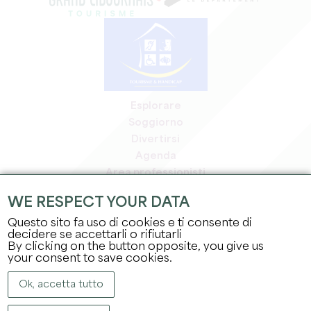
Esplorare
Soggiorno
Divertirsi
Agenda
Area professionisti
Area riservata ai soci
WE RESPECT YOUR DATA
Area stampa
Questo sito fa uso di cookies e ti consente di
Offerte di lavoro e stage
decidere se accettarli o rifiutarli
Informazioni legali
By clicking on the button opposite, you give us
Informativa sulla privacy
your consent to save cookies.
Ok, accetta tutto