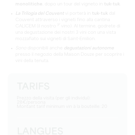
monolitiche
, dopo un tour del vigneto in
tuk-tuk
.
La Trilogia del Couvent
vi porterà in
tuk-tuk
dal
Couvent attraverso i vigneti fino alla cantina
3°
CALICEM (il nostro
vino). Al termine, godrete di
una degustazione dei nostri 3 vini con una vista
mozzafiato sui vigneti di Saint-Emilion.
Sono
disponibili anche
degustazioni autonome
presso il negozio della Maison Douze per scoprire i
vini della tenuta.
TARIFS
Prezzo della visita (per gli individui):
28€/persona
Montant tarif minimum vin à la bouteille: 20
LANGUES