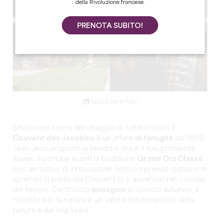
della Rivoluzione francese.
PRENOTA SUBITO!
Vedi tutte le foto
Situato nel cuore del villaggio di Saint-Emilion, il
Couvent des Jacobins
è un affare
di famiglia
dal 1902.
Jean Jean acquistò la tenuta e ora è il suo pronipote,
Xavier, a portare avanti la tradizione
Grand Cru Classé
con un tocco di innovazione. Non sorprende quindi che
aprendo la porta del Couvent ci si avventuri nei corridoi
del tempo. Certificato
biologico
lo scorso autunno, il
rispetto per la natura è un valore fondamentale della
tenuta e del suo team.