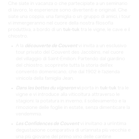
Che siate in vacanza o che partecipiate a un seminario
di lavoro, le esperienze sono divertenti e originali. Che
siate una coppia, una famiglia o un gruppo di amici, i tour
vi immergeranno nel cuore della nostra filosofia
produttiva, a bordo di un
tuk-tuk
tra le vigne, le cave e il
chiostro.
A la
découverte de Couvent
vi invita a un esclusivo
tour privato del Couvent des Jacobins, nel cuore
del villaggio di Saint-Émilion. Partendo dal giardino
del chiostro, scoprirete tutta la storia dell'ex
convento domenicano, che dal 1902 è l'azienda
vinicola della famiglia Jean.
Dans les bottes du vigneron
vi
porta in
tuk-tuk
tra le
vigne e vi introduce alla viticoltura attraverso le
stagioni: la potatura in inverno, il sollevamento e la
rimozione delle foglie in estate, senza dimenticare la
vendemmia.
Les Confidences de Couvent
vi invitano a un'intima
degustazione comparativa di un'annata più vecchia e
una più giovane del primo vino delle cantine