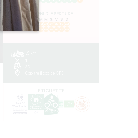
G
F
M
A
M
G
L
A
S
O
N
D
GIORNI DI APERTURA
L
M
M
G
V
S
D
AM
AM
AM
AM
AM
AM
AM
PM
PM
PM
PM
PM
PM
PM
1.5 km
1h
30
Copiare il codice GPS
ETICHETTE
,