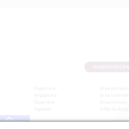
ISCRIVITI ALL
Esplorare
Area professi
Soggiorno
Area riservata
Divertirsi
Area stampa
Agenda
Offerte di la