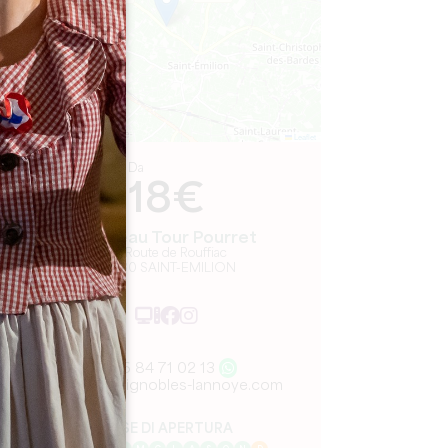
Leaflet
Da
18€
Château Tour Pourret
30 Route de Rouffiac
33330 SAINT-EMILION
06 84 71 02 13
visite@vignobles-lannoye.com
MESE DI APERTURA