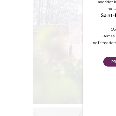
aneddoti i
nott
Saint-
Ogn
→ Armati 
nell’atmosfer
PR