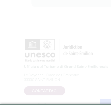
Ufficio del Turismo di Grand Saint-Emilionnais
Le Doyenné - Place des Créneaux
33330 SAINT-EMILION
CONTATTACI