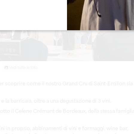
Vedi tutte le foto
er scoprire come il nostro Grand Cru di Saint-Emilion sia
 e la barricaia, oltre a una degustazione di 3 vini.
to il Celene Crémant de Bordeaux, della stessa famiglia
ini in proprio, abbinamenti di vini e formaggi, wine bar,