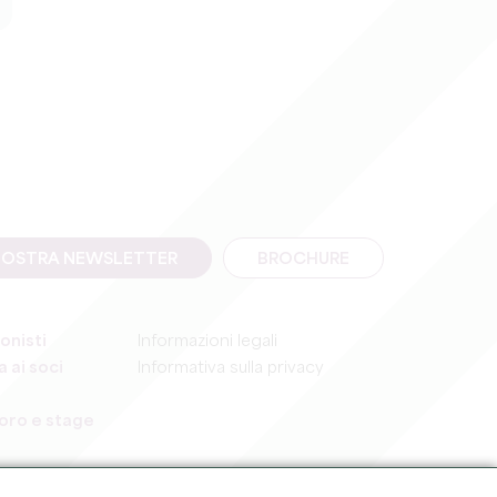
A NOSTRA NEWSLETTER
BROCHURE
onisti
Informazioni legali
 ai soci
Informativa sulla privacy
voro e stage