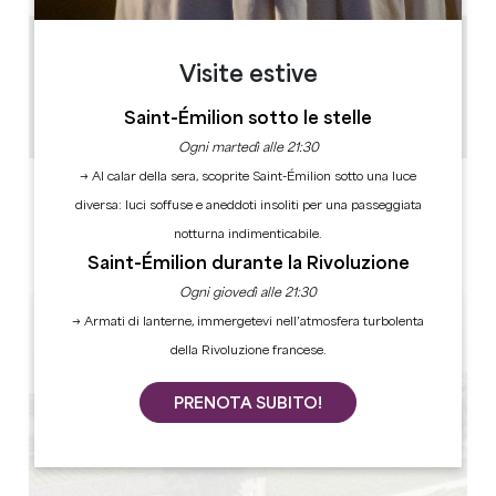
0.45 km
Visite estive
45 min
10
Saint-Émilion sotto le stelle
Copiare il codice GPS
Ogni martedì alle 21:30
→ Al calar della sera, scoprite Saint-Émilion sotto una luce
ETICHETTE
diversa: luci soffuse e aneddoti insoliti per una passeggiata
notturna indimenticabile.
Saint-Émilion durante la Rivoluzione
Ogni giovedì alle 21:30
→ Armati di lanterne, immergetevi nell’atmosfera turbolenta
della Rivoluzione francese.
PRENOTA SUBITO!