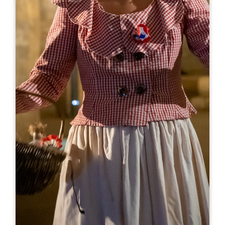
Leaflet
Da
10€
Clos Saint-Julien
66 Avenue Jacques Goudineau
33330 SAINT-ÉMILION
05 57 24 72 44
06 11 91 03 54
chateau.gaillard@wanadoo.fr
MESE DI APERTURA
G
F
M
A
M
G
L
A
S
O
N
D
GIORNI DI APERTURA
L
M
M
G
V
S
D
AM
AM
AM
AM
AM
AM
AM
PM
PM
PM
PM
PM
PM
PM