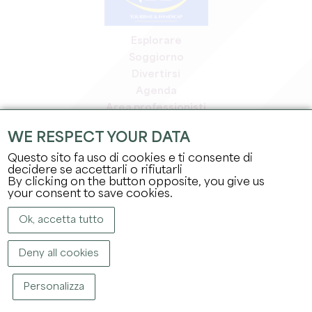
Esplorare
Soggiorno
Divertirsi
Agenda
Area professionisti
Area riservata ai soci
WE RESPECT YOUR DATA
Area stampa
Questo sito fa uso di cookies e ti consente di
Offerte di lavoro e stage
decidere se accettarli o rifiutarli
Informazioni legali
By clicking on the button opposite, you give us
Informativa sulla privacy
your consent to save cookies.
Ok, accetta tutto
Deny all cookies
Personalizza
COPYRIGHT ©
2026
UFFICIO DEL TURISMO DEL GRAND SAINT-ÉMILIONNAIS