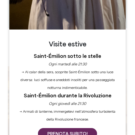
12.00-14.00 / 19.00-22.00
35
20
Copiare il codice GPS
ETICHETTE
Visite estive
Saint-Émilion sotto le stelle
Ogni martedì alle 21:30
→ Al calar della sera, scoprite Saint-Émilion sotto una luce
diversa: luci soffuse e aneddoti insoliti per una passeggiata
notturna indimenticabile.
Saint-Émilion durante la Rivoluzione
Ogni giovedì alle 21:30
→ Armati di lanterne, immergetevi nell’atmosfera turbolenta
della Rivoluzione francese.
PRENOTA SUBITO!