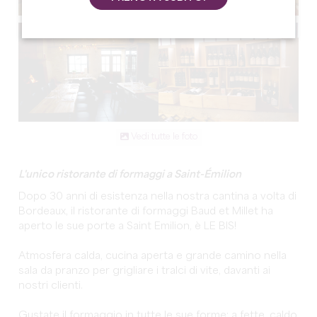
Vedi tutte le foto
L'unico
ristorante di formaggi a Saint-Émilion
Dopo 30 anni di esistenza nella nostra cantina a volta di
Bordeaux, il ristorante di formaggi Baud et Millet ha
aperto le sue porte a Saint Emilion, è LE BIS!
Atmosfera calda, cucina aperta e grande camino nella
sala da pranzo per grigliare i tralci di vite, davanti ai
nostri clienti.
Gustate il formaggio in tutte le sue forme: a fette, caldo