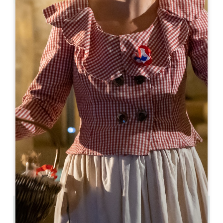
Leaflet
Le Bis by Baud & Millet
49, rue Guadet
33330 SAINT-EMILION
05 57 25 80 80
06 88 38 25 79
xavier.brung@bsa-diffusion.com
MESE DI APERTURA
G
F
M
A
M
G
L
A
S
O
N
D
GIORNI DI APERTURA
L
M
M
G
V
S
D
AM
AM
AM
AM
AM
AM
AM
PM
PM
PM
PM
PM
PM
PM
0.35 km