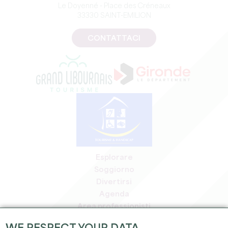
Le Doyenné - Place des Créneaux
33330 SAINT-EMILION
CONTATTACI
Esplorare
Soggiorno
Divertirsi
Agenda
Area professionisti
Area riservata ai soci