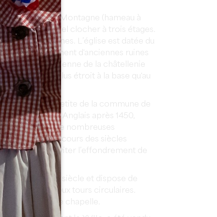
ives.
int-Georges de Montagne (hameau à
 un exceptionnel clocher à trois étages.
ameau et des vignes. L’église est datée du
ite sur l'emplacement d'anciennes ruines
ment la plus ancienne de la châtellenie
est original, plus étroit à la base qu'au
es de haut.
rsac
est la plus petite de la commune de
onstruite par les Anglais après 1450,
e trop vétuste. De nombreuses
ite succédées au cours des siècles
e en 1992 pour éviter l’effondrement de
onstruit au XIVe siècle et dispose de
gonale avec deux tours circulaires.
eau se trouve une chapelle.