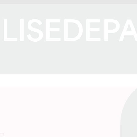
LISEDEP
om