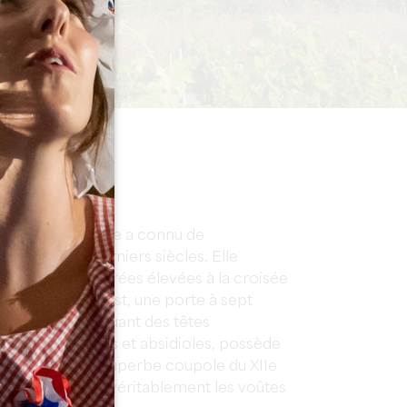
TÉRÊTS
ite au XIIe siècle a connu de
u cours des derniers siècles. Elle
é de tours carrées élevées à la croisée
Sur la façade ouest, une porte à sept
chapiteaux évoquant des têtes
locher, transepts et absidioles, possède
l'intérieur, une superbe coupole du XIIe
urnais; annonce véritablement les voûtes