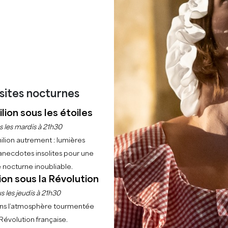
Accueil
Explorer
22 raisons de venir
Montagne
isites nocturnes
POINTS D'IN
aint-Émilionnais faisant
lion sous les étoiles
Elle culmine à 97 mètres
s les mardis à 21h30
Église Saint-Martin
constru
lion. Sa superficie est de
ilion autrement : lumières
nombreuses restaurations a
pte 1 542 habitants que
anecdotes insolites pour une
possède un clocher compos
ontagnais.
 nocturne inoubliable.
des transepts et de la nef. 
ion sous la Révolution
voussures est pourvue de 
fantastiques. L'ensemble, c
s les jeudis à 21h30
un harmonieux équilibre. A 
ns l’atmosphère tourmentée
siècle, unique dans le Libo
 Révolution française.
), mais aussi "
Montane
" en