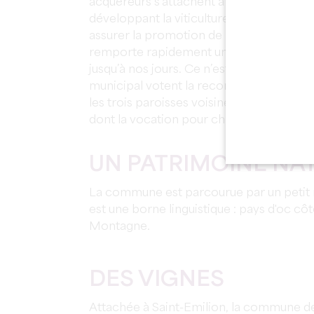
acquéreurs s’attachent à les faire pros
développant la viticulture. Ils jouissent d
assurer la promotion de leurs productions 
remporte rapidement un grand succès qu
jusqu’à nos jours. Ce n’est qu’en 1973 que
municipal votent la reconstitution de 
les trois paroisses voisines : Montagne,
dont la vocation pour chacune d’elles res
UN PATRIMOINE NA
La commune est parcourue par un petit r
est une borne linguistique : pays d'oc côt
Montagne.
DES VIGNES
Attachée à Saint-Emilion, la commune d