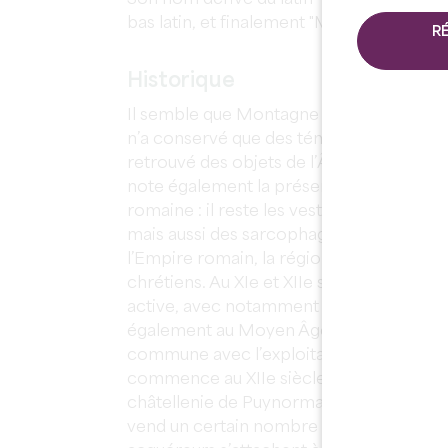
bas latin, et finalement "Montagne" en g
R
Historique
Il semble que Montagne ait été peuplé dès
n’a conservé que des témoignages sur le 
retrouvé des objets de l’Âge du cuivre et
note également la présence de quelques v
romaine : il reste les vestiges de la villa 
mais aussi des sarcophages et des mosaï
l’Empire romain, la région est placée sou
chrétiens. Au XIe et XIIe siècles, la vie r
active, avec notamment la construction de
également au Moyen Âge que se développe
commune avec l’exploitation des carrière
commence au XIIe siècle. Montagne appar
châtellenie de Puynormand et ce jusqu’e
vend un certain nombre de terres dont il 