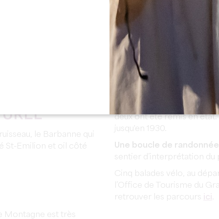
pérer, notamment en y
Château Saint-Georges
c
e la protection du roi pour
en 1602 par Henri IV lors 
et de ce fait, leur vin
Puynormand. Construit en U
i ne s’est pas démenti
tours auraient été pensés pa
 le maire et son conseil
Souterrains refuges
du Vl
la commune en rassemblant
découverts par Monsieur Mi
 Saint-Georges et Parsac,
taillerie de meules à grai
te viticole.
remonterait au
Xle siècle
.
Reste de moulins
à vent d
TUREL
deux ont été remis en état.
jusqu'en 1930.
uisseau, le Barbanne qui
Une boucle de randonnée
é St-Emilion et oil côté
sentier d’interprétation du 
Cinq balades vélo, au dép
l’Office de Tourisme du Gr
retrouver les parcours
ici
.
e Montagne est très