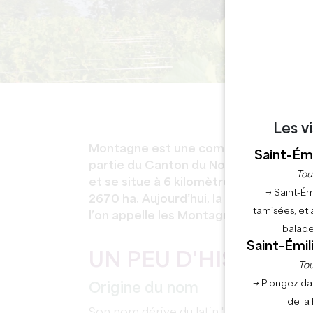
Les v
Montagne est une commune du Grand S
Saint-Émi
partie du Canton du Nord-Libournais. 
Tou
et se situe à 6 kilomètres de Saint-Émi
→ Saint-Ém
2670 ha. Aujourd’hui, la commune com
tamisées, et 
l’on appelle les Montagnaises et les M
balade
Saint-Émil
UN PEU D'HISTOIRE
Tou
→ Plongez da
Origine du nom
de la
Son nom dérive du latin "
montis
" (colline