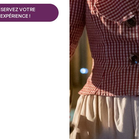
gothiques sur croisées d'og
ascon.
ÉSERVEZ VOTRE
Église Saint-Georges
à Sa
EXPÉRIENCE !
850 mètres de Montagne), a
Il se dresse au-dessus du h
Xle siècle et a été constru
 le Néolithique, le village
romaines. Elle est certaine
site de Malengin. On y a
de Puynormand. Son clocher 
 de l’Âge du bronze. On
sommet et mesure 23 mètr
illas de l’époque gallo-
d’Ausone, la villa Lucaniacus,
Église Notre Dame de Pa
ques. À la chute de
Montagne. Elle aurait été c
s la tutelle des évêques
suivant une ancienne églis
eligieuse à Montagne est très
restaurations se sont ensu
 trois églises. C’est
suivants, dont une dernièr
nt les activités de la
l’édifice.
s de calcaire qui
Château des Tours
a été c
tient alors à la
deux donjons de forme poly
n 1602 lorsque Henri IV
Hors de l’enceinte du chât
est propriétaire. Les