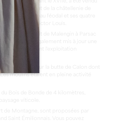
onstruit bien avant le XVIIe, a été vendu
du démantèlement de la châtellenie de
, l’ancien château féodal et ses quatre
r l’architecte Victor Louis.
e siècle au lieu-dit de Malengin à Parsac
llangue qui a également mis à jour une
ns
en calcaire dont l'exploitation
e Calon (XVIIe) sur la butte de Calon dont
 Les moulins étaient en pleine activité
du Bois de Bonde de 4 kilomètres,
paysage viticole.
art de Montagne, sont proposées par
and Saint Émilionnais. Vous pouvez