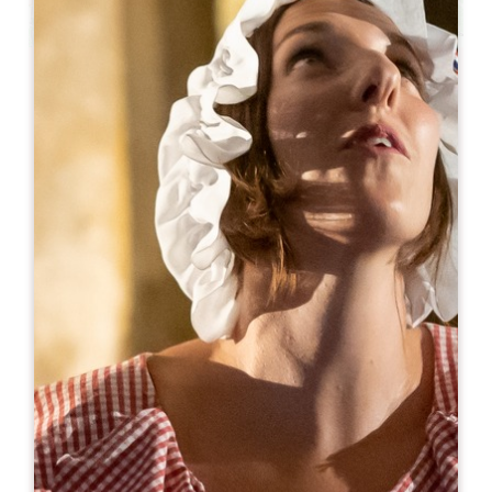
Leaflet
A partir de
140€
/nuit
Badon Boutique Hôtel ****
8 rue de la Porte Bouqueyre
33330 SAINT-EMILION
RÉSERVER
05 35 37 16 60
reception@badonboutiquehotel.com
MOIS D'OUVERTURE
J
F
M
A
M
J
J
A
S
O
N
D