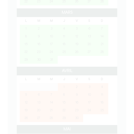
22
23
24
25
26
27
28
MARS
L
M
M
J
V
S
D
1
2
3
4
5
6
7
8
9
10
11
12
13
14
15
16
17
18
19
20
21
22
23
24
25
26
27
28
29
30
31
AVRIL
L
M
M
J
V
S
D
1
2
3
4
5
6
7
8
9
10
11
12
13
14
15
16
17
18
19
20
21
22
23
24
25
26
27
28
29
30
MAI