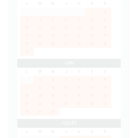
L
M
M
J
V
S
D
1
2
3
4
5
6
7
8
9
10
11
12
13
14
15
16
17
18
19
20
21
22
23
24
25
26
27
28
29
30
31
JUIN
L
M
M
J
V
S
D
1
2
3
4
5
6
7
8
9
10
11
12
13
14
15
16
17
18
19
20
21
22
23
24
25
26
27
28
29
30
JUILLET
L
M
M
J
V
S
D