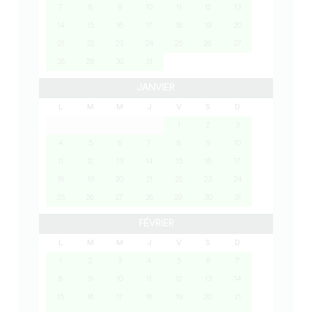
7
8
9
10
11
12
13
14
15
16
17
18
19
20
21
22
23
24
25
26
27
28
29
30
31
JANVIER
L
M
M
J
V
S
D
1
2
3
4
5
6
7
8
9
10
11
12
13
14
15
16
17
18
19
20
21
22
23
24
25
26
27
28
29
30
31
FÉVRIER
L
M
M
J
V
S
D
1
2
3
4
5
6
7
8
9
10
11
12
13
14
15
16
17
18
19
20
21