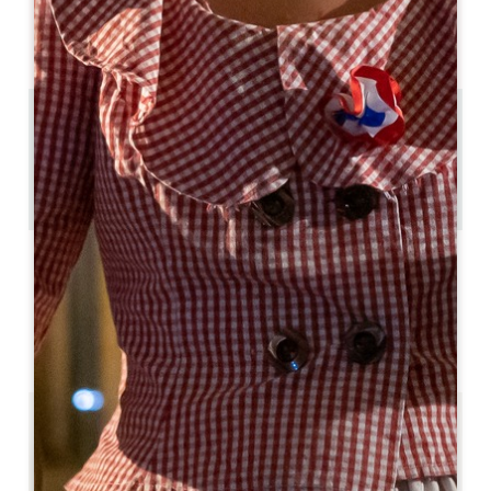
DISPONIBILITÉS
0.26 km
7
15 personnes
Copier code GPS
LABELS
4 étoile(s)