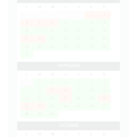
L
M
M
J
V
S
D
1
2
3
4
5
6
7
8
9
10
11
12
13
14
15
16
17
18
19
20
21
22
23
24
25
26
27
28
29
30
31
SEPTEMBRE
L
M
M
J
V
S
D
1
2
3
4
5
6
7
8
9
10
11
12
13
14
15
16
17
18
19
20
21
22
23
24
25
26
27
28
29
30
OCTOBRE
L
M
M
J
V
S
D