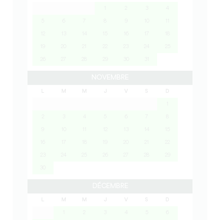
1
2
3
4
5
6
7
8
9
10
11
12
13
14
15
16
17
18
19
20
21
22
23
24
25
26
27
28
29
30
31
NOVEMBRE
L
M
M
J
V
S
D
1
2
3
4
5
6
7
8
9
10
11
12
13
14
15
16
17
18
19
20
21
22
23
24
25
26
27
28
29
30
DÉCEMBRE
L
M
M
J
V
S
D
1
2
3
4
5
6