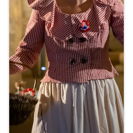
Leaflet
En
0€
Château La Rose Beauséjour
193 Route de Saint-Emilion
33330 VIGNONET
RESERVE
06 24 39 84 87
06 24 39 84 87
contact@famillebanton.fr
MES DE APERTURA
E
F
M
A
M
J
J
A
S
O
N
D