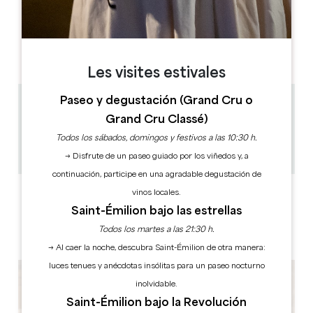
DÍAS DE APERTURA
L
M
M
J
V
S
D
AM
AM
AM
AM
AM
AM
AM
PM
PM
PM
PM
PM
PM
PM
Les visites estivales
Paseo y degustación (Grand Cru o
6.5 km
Grand Cru Classé)
1h
Todos los sábados, domingos y festivos a las 10:30 h.
30
Copiar código GPS
→ Disfrute de un paseo guiado por los viñedos y, a
continuación, participe en una agradable degustación de
ETIQUETAS
vinos locales.
Saint-Émilion bajo las estrellas
Todos los martes a las 21:30 h.
→ Al caer la noche, descubra Saint-Émilion de otra manera:
luces tenues y anécdotas insólitas para un paseo nocturno
inolvidable.
Saint-Émilion bajo la Revolución