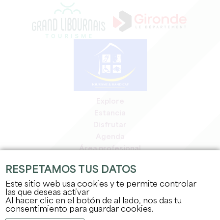
Explore
Estancia
Disfrutar
Agenda
Área profesional
Espacio miembros
RESPETAMOS TUS DATOS
Espacio prensa
Este sitio web usa cookies y te permite controlar
Empleo y prácticas
las que deseas activar
Información jurídica
Al hacer clic en el botón de al lado, nos das tu
Política de confidencialidad
consentimiento para guardar cookies.