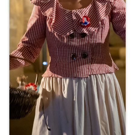
Leaflet
Da
0€
Château La Rose Beauséjour
193 Route de Saint-Emilion
33330 VIGNONET
06 24 39 84 87
06 24 39 84 87
contact@famillebanton.fr
MESE DI APERTURA
G
F
M
A
M
G
L
A
S
O
N
D
GIORNI DI APERTURA
L
M
M
G
V
S
D
AM
AM
AM
AM
AM
AM
AM