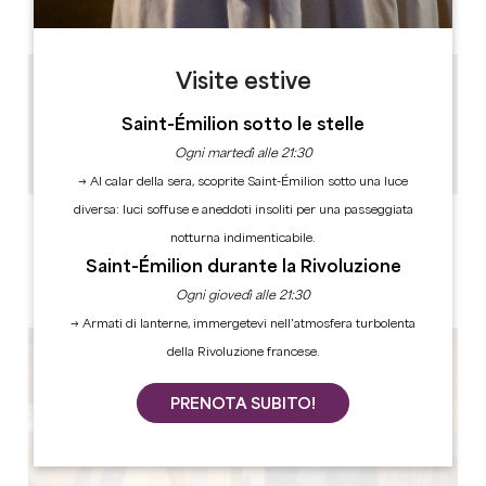
PM
PM
PM
PM
PM
PM
PM
Visite estive
6.5 km
1h
Saint-Émilion sotto le stelle
30
Ogni martedì alle 21:30
Copiare il codice GPS
→ Al calar della sera, scoprite Saint-Émilion sotto una luce
diversa: luci soffuse e aneddoti insoliti per una passeggiata
ETICHETTE
notturna indimenticabile.
Saint-Émilion durante la Rivoluzione
Ogni giovedì alle 21:30
→ Armati di lanterne, immergetevi nell’atmosfera turbolenta
della Rivoluzione francese.
PRENOTA SUBITO!