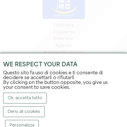
Esplorare
Soggiorno
Divertirsi
Agenda
Area professionisti
Area riservata ai soci
WE RESPECT YOUR DATA
Area stampa
Questo sito fa uso di cookies e ti consente di
Offerte di lavoro e stage
decidere se accettarli o rifiutarli
Informazioni legali
By clicking on the button opposite, you give us
Informativa sulla privacy
your consent to save cookies.
Ok, accetta tutto
Deny all cookies
Personalizza
COPYRIGHT ©
2026
UFFICIO DEL TURISMO DEL GRAND SAINT-ÉMILIONNAIS