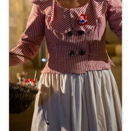
Leaflet
С сайта
0€
Château La Rose Beauséjour
193 Route de Saint-Emilion
33330 VIGNONET
06 24 39 84 87
06 24 39 84 87
contact@famillebanton.fr
МЕСЯЦ ОТКРЫТИЯ
Я
Ф
М
А
М
И
И
А
С
О
Н
Д
ДНИ ОТКРЫТИЯ
П
В
С
Ч
П
С
В
AM
AM
AM
AM
AM
AM
AM