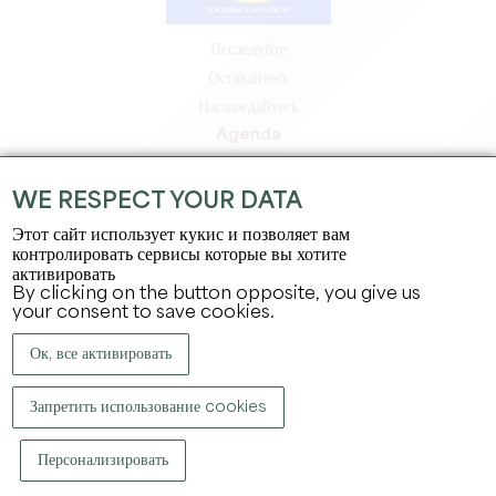
Исследуйте
Оставайтесь
Наслаждайтесь
Agenda
Зона профессионалов
Зона для участников
WE RESPECT YOUR DATA
Зона для прессы
Этот сайт использует кукис и позволяет вам
Вакансии и стажировки
контролировать сервисы которые вы хотите
активировать
Юридическая информация
By clicking on the button opposite, you give us
Политика конфиденциальности
your consent to save cookies.
Ок, все активировать
Запретить использование cookies
Персонализировать
КОПИРАЙТ ©
2026
ОФИС ПО ТУРИЗМУ БОЛЬШОГО СЕН-ЭМИЛЬОНА