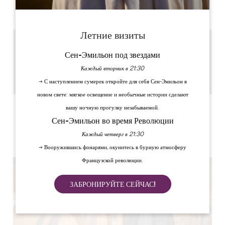
PM
PM
PM
PM
PM
PM
PM
Летние визиты
6.5 km
Сен-Эмильон под звездами
1h
Каждый вторник в 21:30
30
Скопируйте GPS-код
→ С наступлением сумерек откройте для себя Сен-Эмильон в
новом свете: мягкое освещение и необычные истории сделают
вашу ночную прогулку незабываемой.
ЯРЛЫКИ
Сен-Эмильон во время Революции
Каждый четверг в 21:30
→ Вооружившись фонарями, окунитесь в бурную атмосферу
Французской революции.
ЗАБРОНИРУЙТЕ СЕЙЧАС!