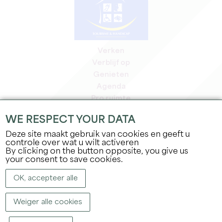
Verken
Verblijf op
Genieten
Agenda
Pro ruimte
Leden
WE RESPECT YOUR DATA
Pers ruimte
Deze site maakt gebruik van cookies en geeft u
Banen & stages
controle over wat u wilt activeren
Juridische informatie
By clicking on the button opposite, you give us
Privacybeleid
your consent to save cookies.
OK, accepteer alle
Weiger alle cookies