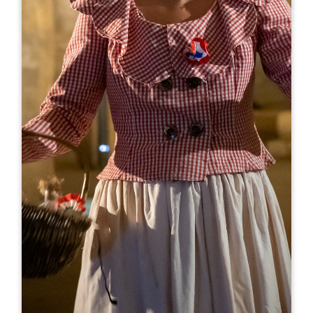
Leaflet
Van
0€
Château La Rose Beauséjour
193 Route de Saint-Emilion
33330 VIGNONET
06 24 39 84 87
06 24 39 84 87
contact@famillebanton.fr
OPENINGSMAAND
J
F
M
A
M
J
J
A
S
O
N
D
OPENINGSDAGEN
M
D
W
D
V
Z
Z
AM
AM
AM
AM
AM
AM
AM