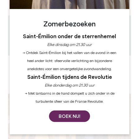
PM
PM
PM
PM
PM
PM
PM
Zomerbezoeken
6.5 km
1h
Saint-Émilion onder de sterrenhemel
30
Elke dinsdag om 21.30 uur
GPS-code kopiëren
→ Ontdek Saint-Émilion bij het vallen van de avond in een
heel ander licht: sfeervolle verlichting en bijzondere
ETIKETTEN
anekdotes voor een onvergetelijke avondwandeling.
Saint-Émilion tijdens de Revolutie
Elke donderdag om 21.30 uur
→ Met lantaarns in de hand dompelt u zich onder in de
turbulente sfeer van de Franse Revolutie.
BOEK NU!