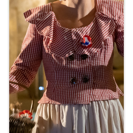
Leaflet
Da
10€
Château la Grâce Dieu les Menuts
2127 route de Libourne
33330 SAINT-EMILION
05 57 24 73 10
chateau@lagracedieulesmenuts.com
MESE DI APERTURA
G
F
M
A
M
G
L
A
S
O
N
D
GIORNI DI APERTURA
L
M
M
G
V
S
D
AM
AM
AM
AM
AM
AM
AM
PM
PM
PM
PM
PM
PM
PM