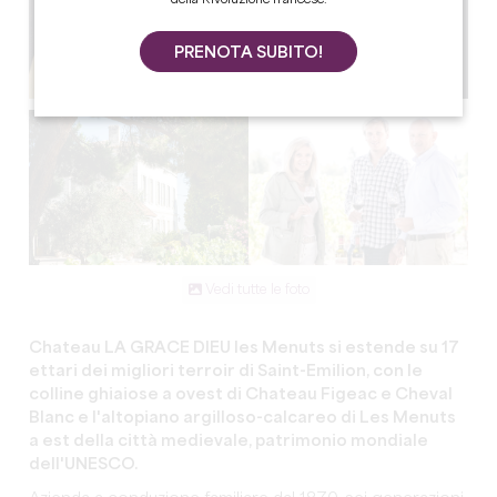
PRENOTA SUBITO!
Vedi tutte le foto
Chateau LA GRACE DIEU les Menuts si estende su 17
ettari dei migliori terroir di Saint-Emilion, con le
colline ghiaiose a ovest di Chateau Figeac e Cheval
Blanc e l'altopiano argilloso-calcareo di Les Menuts
a est della città medievale, patrimonio mondiale
dell'UNESCO.