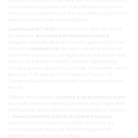
Azienda a conduzione familiare dal 1870, sei generazioni
hanno lavorato insieme per trasmettere il loro know-
how e la loro esperienza al fine di evolvere la gestione
delle pratiche viticole ed enologiche.
Certificata ISO 14001
(associazione SME del vino di
Bordeaux) e
Alto Valore Ambientale Livello 3
,
vengono utilizzate diverse tecniche agronomiche per
favorire la
biodiversità
nei nostri vigneti e la vita nei
nostri terreni, in modo da migliorare la resistenza delle
nostre viti e limitare il nostro impatto sull'ambiente.
Grazie a questo approccio culturale, le uve delle varietà
più nobili (70% Merlot, 25% Cabernet Franc e 5%
Cabernet Sauvignon) rispettano il nostro mosaico di
terroir.
Queste uve vengono
raccolte e selezionate a mano
dai nostri fedeli vendemmiatori prima della magia della
vinificazione, dove tradizione ed evoluzione si fondono.
L
'invecchiamento in botti di rovere francese
,
selezionate per il massimo rispetto del frutto, è il
nostro tocco finale prima dell'imbottigliamento
dell'intero raccolto nello château.