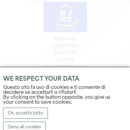
Esplorare
Soggiorno
Divertirsi
Agenda
Area professionisti
Area riservata ai soci
WE RESPECT YOUR DATA
Area stampa
Questo sito fa uso di cookies e ti consente di
Offerte di lavoro e stage
decidere se accettarli o rifiutarli
Informazioni legali
By clicking on the button opposite, you give us
Informativa sulla privacy
your consent to save cookies.
Ok, accetta tutto
Deny all cookies