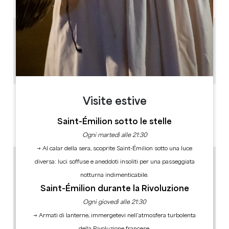
2.5 km
1h
20
Copiare il codice GPS
ETICHETTE
Visite estive
Saint-Émilion sotto le stelle
Ogni martedì alle 21:30
→ Al calar della sera, scoprite Saint-Émilion sotto una luce
diversa: luci soffuse e aneddoti insoliti per una passeggiata
notturna indimenticabile.
Saint-Émilion durante la Rivoluzione
Ogni giovedì alle 21:30
→ Armati di lanterne, immergetevi nell’atmosfera turbolenta
della Rivoluzione francese.