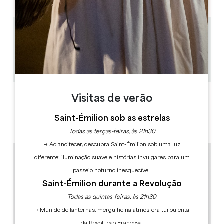
2.5 km
1h
20
Copiar código GPS
ETIQUETAS
Visitas de verão
Saint-Émilion sob as estrelas
Todas as terças-feiras, às 21h30
→ Ao anoitecer, descubra Saint-Émilion sob uma luz
diferente: iluminação suave e histórias invulgares para um
passeio noturno inesquecível.
Saint-Émilion durante a Revolução
Todas as quintas-feiras, às 21h30
→ Munido de lanternas, mergulhe na atmosfera turbulenta
da Revolução Francesa.