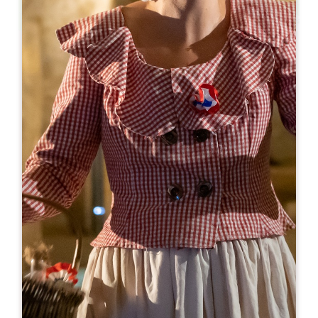
Leaflet
De
10€
Château la Grâce Dieu les Menuts
2127 route de Libourne
33330 SAINT-EMILION
05 57 24 73 10
chateau@lagracedieulesmenuts.com
MÊS DE ABERTURA
J
F
M
A
M
J
J
A
S
O
N
D
DIAS DE ABERTURA
S
T
Q
Q
S
S
D
AM
AM
AM
AM
AM
AM
AM
PM
PM
PM
PM
PM
PM
PM