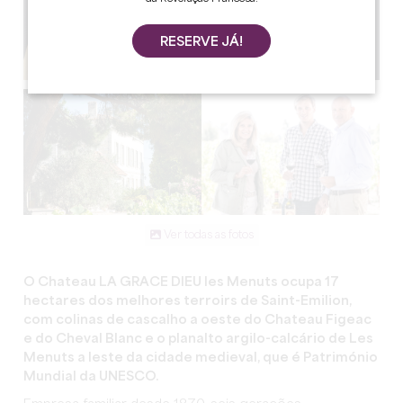
RESERVE JÁ!
Ver todas as fotos
O Chateau LA GRACE DIEU les Menuts ocupa 17
hectares dos melhores terroirs de Saint-Emilion,
com colinas de cascalho a oeste do Chateau Figeac
e do Cheval Blanc e o planalto argilo-calcário de Les
Menuts a leste da cidade medieval, que é Património
Mundial da UNESCO.