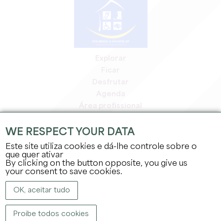
Explorar
Ficar
Desfrutar
Agenda
Área profissional
Área de membros
Área de imprensa
WE RESPECT YOUR DATA
Empregos e estágios
Este site utiliza cookies e dá-lhe controle sobre o
Informação jurídica
que quer ativar
By clicking on the button opposite, you give us
Política de privacidade
your consent to save cookies.
OK, aceitar tudo
Proibe todos cookies