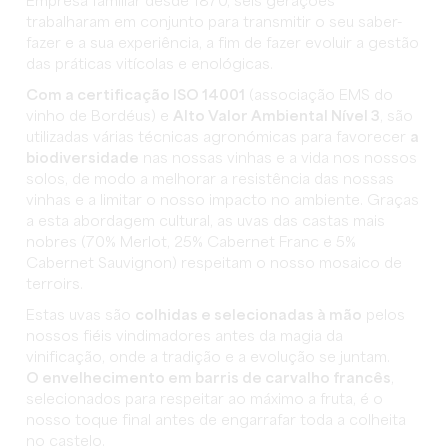
Empresa familiar desde 1870, seis gerações
trabalharam em conjunto para transmitir o seu saber-
fazer e a sua experiência, a fim de fazer evoluir a gestão
das práticas vitícolas e enológicas.
Com a certificação ISO 14001
(associação EMS do
vinho de Bordéus) e
Alto Valor Ambiental Nível 3
, são
utilizadas várias técnicas agronómicas para favorecer
a
biodiversidade
nas nossas vinhas e a vida nos nossos
solos, de modo a melhorar a resistência das nossas
vinhas e a limitar o nosso impacto no ambiente. Graças
a esta abordagem cultural, as uvas das castas mais
nobres (70% Merlot, 25% Cabernet Franc e 5%
Cabernet Sauvignon) respeitam o nosso mosaico de
terroirs.
Estas uvas são
colhidas e selecionadas à mão
pelos
nossos fiéis vindimadores antes da magia da
vinificação, onde a tradição e a evolução se juntam.
O envelhecimento em barris de carvalho francês
,
selecionados para respeitar ao máximo a fruta, é o
nosso toque final antes de engarrafar toda a colheita
no castelo.