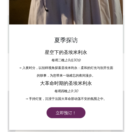
PM
PM
PM
PM
PM
PM
PM
2.5 km
1h
20
夏季探访
复制 GPS 代码
星空下的圣埃米利永
每周二晚上9点30分
标签
→ 入夜时分，以别样视角探索圣埃米利永：柔和的灯光与别开生面
的轶事，为您带来一场难忘的夜间漫步。
大革命时期的圣埃米利永
每周四晚上9:30
→ 手持灯笼，沉浸于法国大革命那动荡不安的氛围之中。
立即预订！