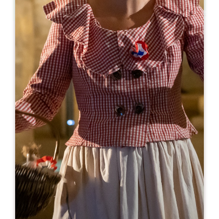
Leaflet
来自
10€
Château la Grâce Dieu les Menuts
2127 route de Libourne
33330 SAINT-EMILION
05 57 24 73 10
chateau@lagracedieulesmenuts.com
开幕月份
一
二
三
四
五
六
七
八
九
十
十
十
开幕日
隆
星
星
星
星
星
星
AM
AM
AM
AM
AM
AM
AM