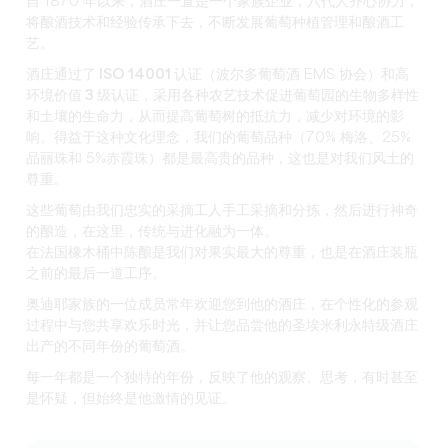
自 1870 年以来，酒庄一直是一个家族企业，六代人齐心协力，
将酿酒技术和经验传承下去，不断发展葡萄种植管理和酿酒工
艺。
酒庄
通过了 ISO 14001 认证
（波尔多葡萄酒 EMS 协会）和
高
环境价值 3 级
认证
，采用各种农艺技术促进葡萄园的
生物多样性
和土壤的生命力，从而提高葡萄树的抵抗力，减少对环境的影
响。得益于这种文化理念，我们的葡萄品种（70% 梅洛、25%
品丽珠和 5%赤霞珠）都是最高贵的品种，这也是对我们风土的
尊重。
这些葡萄由我们忠实的
采摘
工人
手工采摘和分拣
，然后进行神奇
的酿造，在这里，传统与进化融为一体。
在法国橡木桶中陈酿
是我们对果实最大的尊重，也是在酒庄装瓶
之前的最后一道工序。
奥迪耶家族的
一位成员常年
欢迎您
到他的酒庄，在个性化的参观
过程中与您共享欢乐时光，并让您品尝他的
圣埃米利永特级酒庄
出产的不同年份的葡萄酒。
每一年都是一个独特的年份，反映了他的观察、思考，有时甚至
是怀疑，但始终是他激情的见证。