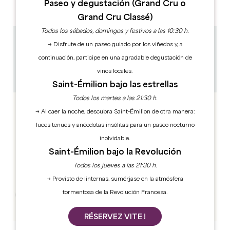
Paseo y degustación (Grand Cru o
PM
PM
PM
PM
PM
PM
PM
Grand Cru Classé)
Todos los sábados, domingos y festivos a las 10:30 h.
37.2 km
→ Disfrute de un paseo guiado por los viñedos y, a
15h
continuación, participe en una agradable degustación de
1h
vinos locales.
Copiar código GPS
Saint-Émilion bajo las estrellas
Todos los martes a las 21:30 h.
→ Al caer la noche, descubra Saint-Émilion de otra manera:
luces tenues y anécdotas insólitas para un paseo nocturno
inolvidable.
Saint-Émilion bajo la Revolución
Todos los jueves a las 21:30 h.
→ Provisto de linternas, sumérjase en la atmósfera
tormentosa de la Revolución Francesa.
RÉSERVEZ VITE !