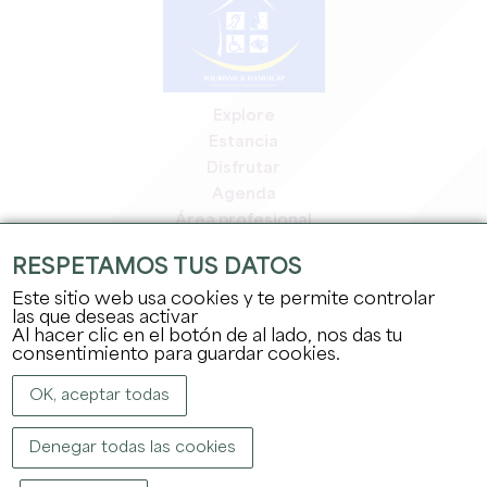
Explore
Estancia
Disfrutar
Agenda
Área profesional
Espacio miembros
RESPETAMOS TUS DATOS
Espacio prensa
Este sitio web usa cookies y te permite controlar
Empleo y prácticas
las que deseas activar
Información jurídica
Al hacer clic en el botón de al lado, nos das tu
Política de confidencialidad
consentimiento para guardar cookies.
OK, aceptar todas
Denegar todas las cookies