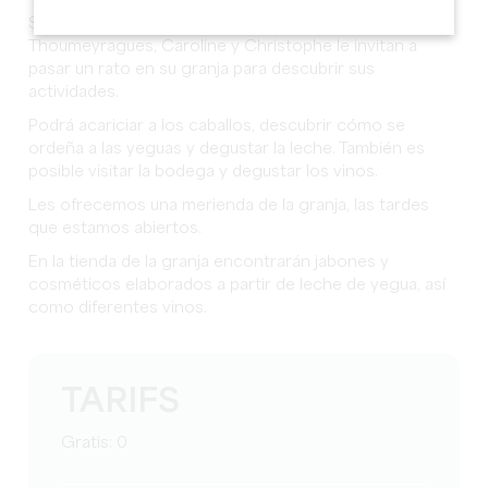
Situada en el municipio de Les Lèves et
Thoumeyragues, Caroline y Christophe le invitan a
pasar un rato en su granja para descubrir sus
actividades.
Podrá acariciar a los caballos, descubrir cómo se
ordeña a las yeguas y degustar la leche. También es
posible visitar la bodega y degustar los vinos.
Les ofrecemos una merienda de la granja, las tardes
que estamos abiertos.
En la tienda de la granja encontrarán jabones y
cosméticos elaborados a partir de leche de yegua, así
como diferentes vinos.
TARIFS
Gratis: 0