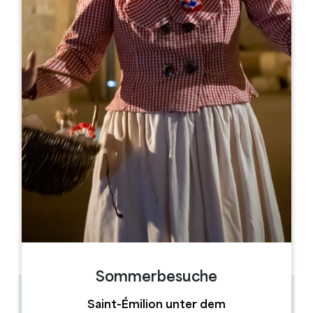
Leaflet
La Ferme des Mauberts
972 Route des Jourdis
33220 LES LEVES-ET-THOUMEYRAGUES
06 35 45 35 07
06 35 45 35 07
lafermedesmauberts@orange.fr
MONAT DER ERÖFFNUNG
J
F
M
A
M
J
J
A
S
O
N
D
TAGE DER ÖFFNUNG
M
D
M
D
F
S
S
AM
AM
AM
AM
AM
AM
AM
PM
PM
PM
PM
PM
PM
PM
Sommerbesuche
37.2 km
Saint-Émilion unter dem