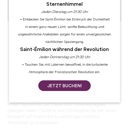
15h
Sternenhimmel
1h
Jeden Dienstag um 21:30 Uhr
GPS-Code kopieren
→ Entdecken Sie Saint-Émilion bei Einbruch der Dunkelheit
in einem ganz neuen Licht: sanfte Beleuchtung und
ungewöhnliche Anekdoten sorgen für einen unvergesslichen
nächtlichen Spaziergang.
Saint-Émilion während der Revolution
Jeden Donnerstag um 21:30 Uhr
→ Tauchen Sie, mit Laternen bewaffnet, in die turbulente
Atmosphäre der Französischen Revolution ein.
JETZT BUCHEN!
In der Gemeinde Les Lèves und Thoumeyragues
gelegen, laden Caroline und Christophe Sie ein, einen
Moment auf ihrem Hof zu verbringen und ihre
Aktivitäten zu entdecken.