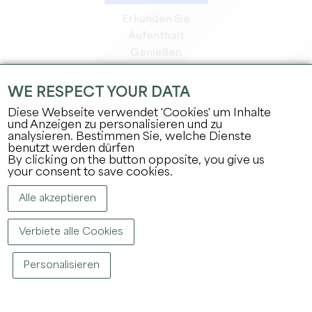
Erkunden Sie
Aufenthalt
Genießen
Tagesordnung
Profi-Bereich
WE RESPECT YOUR DATA
Bereich für Mitglieder
Diese Webseite verwendet 'Cookies' um Inhalte
Presse-Bereich
und Anzeigen zu personalisieren und zu
analysieren. Bestimmen Sie, welche Dienste
Jobs & Praktika
benutzt werden dürfen
Rechtliche Informationen
By clicking on the button opposite, you give us
Datenschutz
your consent to save cookies.
Alle akzeptieren
Verbiete alle Cookies
Personalisieren
COPYRIGHT ©
2026
BÜRO FÜR TOURISMUS DES GROSSEN SAINT-ÉMILIONNAIS