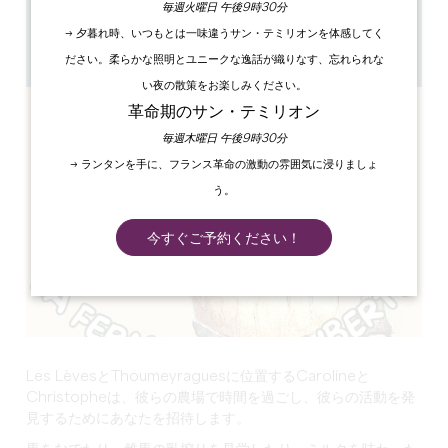
毎週火曜日 午後9時30分
15h
→ 夕暮れ時、いつもとは一味違うサン・テミリオンを体感してく
1h
GPSコードをコピーする
ださい。柔らかな照明とユニークな逸話が織りなす、忘れられな
い夜の散策をお楽しみください。
革命期のサン・テミリオン
毎週木曜日 午後9時30分
→ ランタンを手に、フランス革命の激動の雰囲気に浸りましょ
う。
今すぐご予約ください！
Les LèvesとThoumeyraguesに位置するCarolineと
Christopheは、彼らの農場で時間を過ごし、彼らの活動を発
見するためにあなたを招待します。