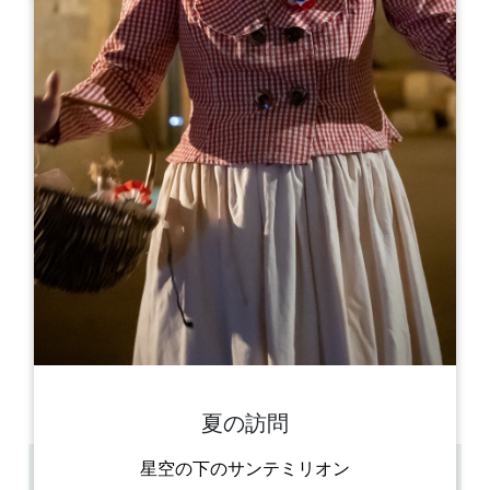
Leaflet
La Ferme des Mauberts
972 Route des Jourdis
33220 LES LEVES-ET-THOUMEYRAGUES
06 35 45 35 07
06 35 45 35 07
lafermedesmauberts@orange.fr
開幕月
1
2
3
4
5
6
7
8
9
1
1
1
開幕日
ル
火
水
木
金
土
日
AM
AM
AM
AM
AM
AM
AM
PM
PM
PM
PM
PM
PM
PM
夏の訪問
星空の下のサンテミリオン
37.2 km