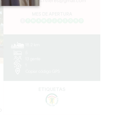
les.gues.rivieres@gmail.com
MES DE APERTURA
E
F
M
A
M
J
J
A
S
O
N
D
18.2 km
5
13 gente
1
Copiar código GPS
ETIQUETAS
o