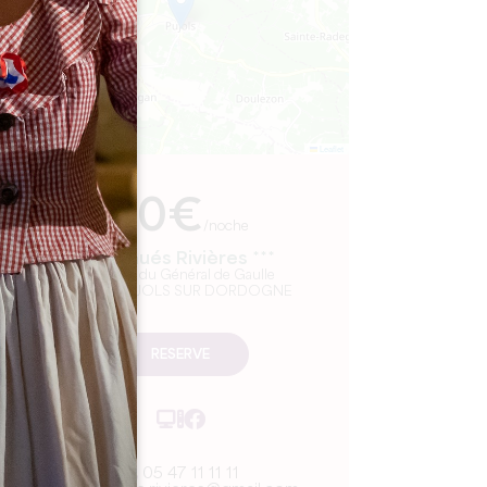
Leaflet
En
70€
/noche
Les Gués Rivières ***
5, place du Général de Gaulle
33350 PUJOLS SUR DORDOGNE
RESERVE
05 47 11 11 11