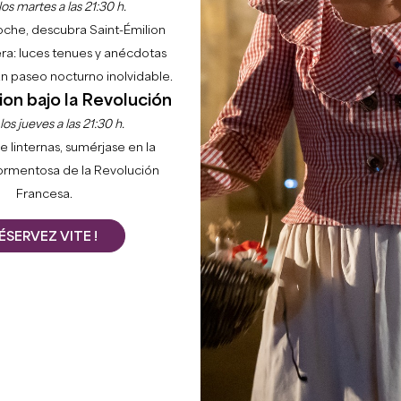
os martes a las 21:30 h.
noche, descubra Saint-Émilion
ra: luces tenues y anécdotas
 un paseo nocturno inolvidable.
ion bajo la Revolución
os jueves a las 21:30 h.
e linternas, sumérjase en la
ormentosa de la Revolución
Francesa.
ÉSERVEZ VITE !