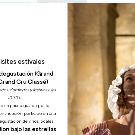
SITAS PRIVADAS
SEMINARIOS
0
Cesta
Météo
Mi sel
IDIOMA
ISFRUTAR
AGENDA
ESTE VERANO
ES
BODEGAS A VISITAR
JOYAS LOCALES
22 RAZONES PARA VENIR
¿LLUEVE EN SAINT-ÉMILION?
LES GUÉS RIVIÈRES **
isites estivales
PUJOLS SUR DORDOGNE
degustación (Grand
Grand Cru Classé)
Inicio
Habitación
Les Gués Rivières ***
dos, domingos y festivos a las
10:30 h.
Descripción
Tarifas
Idiomas
Formas de pago
Servicios
de un paseo guiado por los
continuación, participe en una
gustación de vinos locales.
ion bajo las estrellas