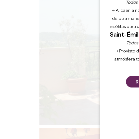
Todos l
→ Al caer la 
de otra mane
insólitas para
Saint-Émil
Todos l
→ Provisto d
atmósfera t
R