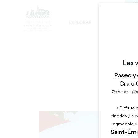
VI
EXPLORAR
PERMANECER
D
LOS INEVITABLES
DESARROLLO SOSTENIBLE
LA VISITA DE LA IGLESIA MONOLÍTICA
Les v
Paseo y 
Cru o 
Todos los sába
→ Disfrute 
viñedos y, a 
agradable de
Saint-Émil