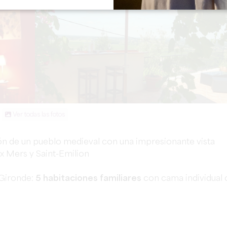
Ver todas las fotos
ón de un pueblo medieval con una impresionante vista
x Mers y Saint-Emilion
 Gironde:
5 habitaciones familiares
con cama individual 