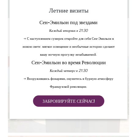
1
Скопируйте GPS-код
Летние визиты
Сен-Эмильон под звездами
ЯРЛЫКИ
Каждый вторник в 21:30
→ С наступлением сумерек откройте для себя Сен-Эмильон в
новом свете: мягкое освещение и необычные истории сделают
вашу ночную прогулку незабываемой.
Сен-Эмильон во время Революции
Каждый четверг в 21:30
→ Вооружившись фонарями, окунитесь в бурную атмосферу
Французской революции.
ЗАБРОНИРУЙТЕ СЕЙЧАС!