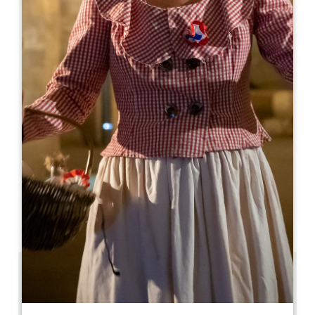
Leaflet
С сайта
70€
/ночь
Les Gués Rivières ***
5, place du Général de Gaulle
33350 PUJOLS SUR DORDOGNE
05 47 11 11 11
les.gues.rivieres@gmail.com
МЕСЯЦ ОТКРЫТИЯ
Я
Ф
М
А
М
И
И
А
С
О
Н
Д
18.2 km
5
13 люди