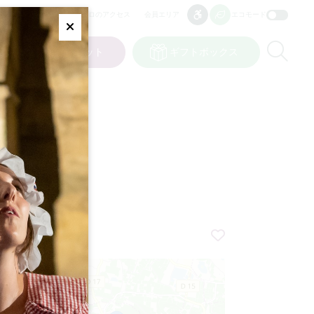
プロのアクセス
会員エリア
エコモード
アクセシビリティ
アクセシビリティ
Fermer
Re
ット
私の選択
チケット
ギフトボックス
JP
言語
*
+
−