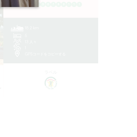
1
2
3
4
5
6
7
8
9
1
1
1
18.2 km
5
13 人々
1
GPSコードをコピーする
ラベル
ン
。