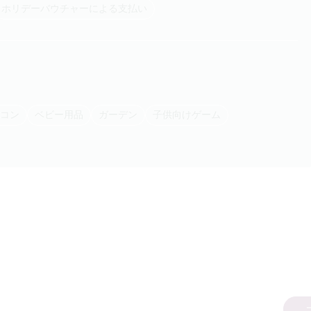
ホリデーバウチャーによる支払い
アコン
ベビー用品
ガーデン
子供向けゲーム