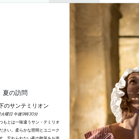
プライベートツアー
セミナー
0
バスケ
楽しむ
アジェンダ
今年の夏
訪問すべきシャトー
LES GUÉS RIVIÈRES **
PUJOLS SUR DORDOGNE
ホーム
部屋
Les Gués Rivières ***
夏の訪問
下のサンテミリオン
説明
料金
言語
支払い方法
サービス
火曜日 午後9時30分
いつもとは一味違うサン・テミリオ
ださい。柔らかな照明とユニーク
す、忘れられない夜の散策をお楽