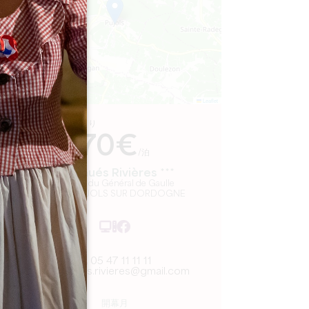
Leaflet
より
70€
/泊
Les Gués Rivières ***
5, place du Général de Gaulle
33350 PUJOLS SUR DORDOGNE
05 47 11 11 11
les.gues.rivieres@gmail.com
開幕月