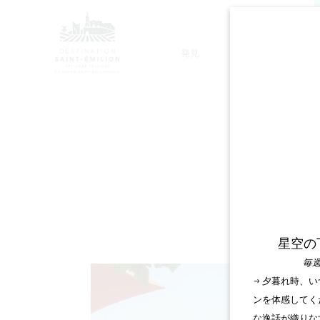
発見
滞在
モノリシック教会ツアー
星空の
毎週
→ 夕暮れ時、
ンを体感してく
な逸話が織りな