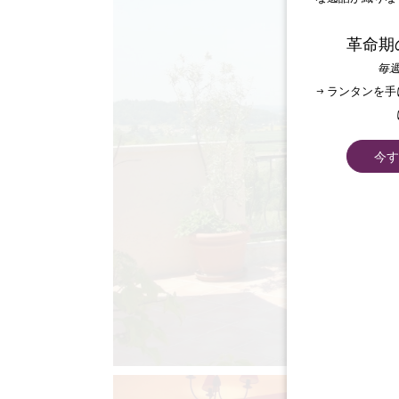
革命期
毎週
→ ランタンを
今す