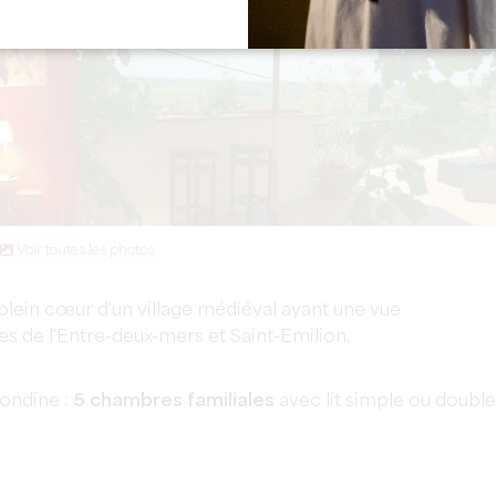
Voir toutes les photos
plein cœur d'un village médiéval ayant une vue
s de l'Entre-deux-mers et Saint-Emilion.
ondine :
5 chambres familiales
avec lit simple ou double