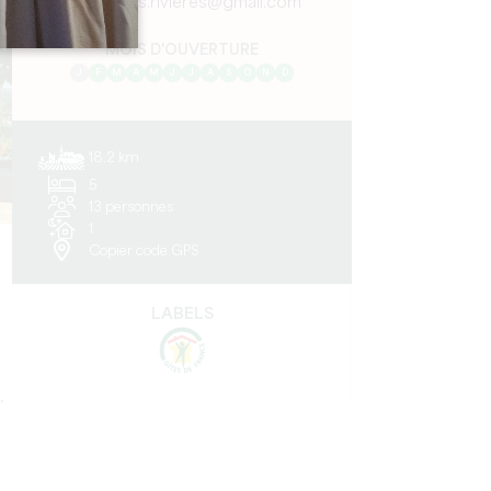
les.gues.rivieres@gmail.com
MOIS D'OUVERTURE
J
F
M
A
M
J
J
A
S
O
N
D
18.2 km
5
13 personnes
1
Copier code GPS
LABELS
.