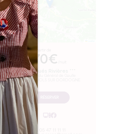
Leaflet
A partir de
70€
/nuit
Les Gués Rivières ***
5, place du Général de Gaulle
33350 PUJOLS SUR DORDOGNE
RÉSERVER
05 47 11 11 11