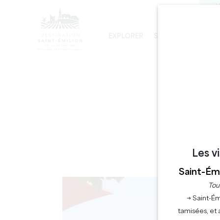
V
EXPLORER
SÉJOURNER
PRO
LES INCONTOURNABLES
DÉVELOPPEMENT DURABLE
LA VISITE DE L'ÉGLISE MONOLITHE
Les v
Saint-Émi
Tou
→ Saint-Ém
tamisées, et 