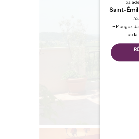
balade
Saint-Émil
Tou
→ Plongez da
de la
R