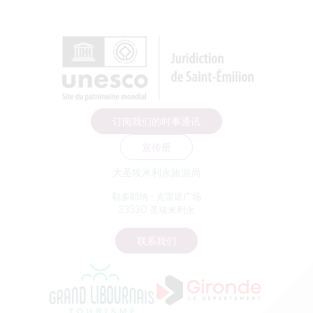
订阅我们的时事通讯
宣传册
大圣埃米利永旅游局
勒多耶纳 - 克雷诺广场
33330 圣埃米利永
联系我们