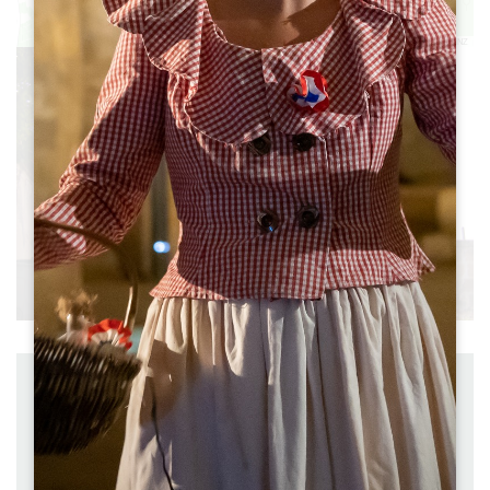
Leaflet
|
©
OpenStreetMap
contributors, Points © 2012 LINZ
距离 ： 5.7 km
出发 ： PETIT-PALAIS-ET-CORNEMPS
à pied
持续时间 ： 1h45
难度 ： Facile