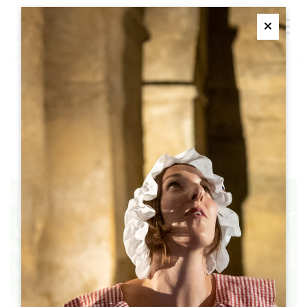
M
Ferme
步行环路 ：小皇宫和
CORNEMPS
33570 PETIT-PALAIS-ET-CORNEMPS
+
1
−
2
3
6
4
5