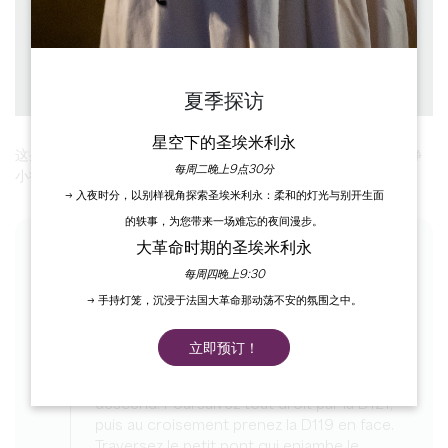
海拔差异 ： D+
下载
PDF
PDF
GPX
夏季探访
星空下的圣埃米利永
这条环绕小帕莱-科南普斯（Petit-Palais-et-Cornemps）的宁静
每周二晚上9点30分
小径将带您穿越树林和葡萄园，将自然与建筑融为一体。
→ 入夜时分，以别样视角探索圣埃米利永：柔和的灯光与别开生面
的轶事，为您带来一场难忘的夜间漫步。
大革命时期的圣埃米利永
各阶段
每周四晚上9:30
→ 手持灯笼，沉浸于法国大革命那动荡不安的氛围之中。
1
Etape 1
立即预订！
Face à l’église de Petit-Palais, contournez-là
par la gauche en empruntant la route qui
descend. Poursuivez tout droit par la D121,
puis au croisement prenez la D119 en face.
Traversez le petit pont qui enjambe le