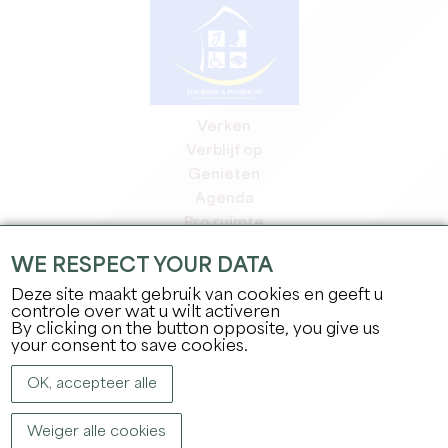
Verken
Verblijf op
Genieten
Agenda
Pro ruimte
Leden
WE RESPECT YOUR DATA
Pers ruimte
Deze site maakt gebruik van cookies en geeft u
Banen & stages
controle over wat u wilt activeren
Juridische informatie
By clicking on the button opposite, you give us
Privacybeleid
your consent to save cookies.
OK, accepteer alle
Weiger alle cookies