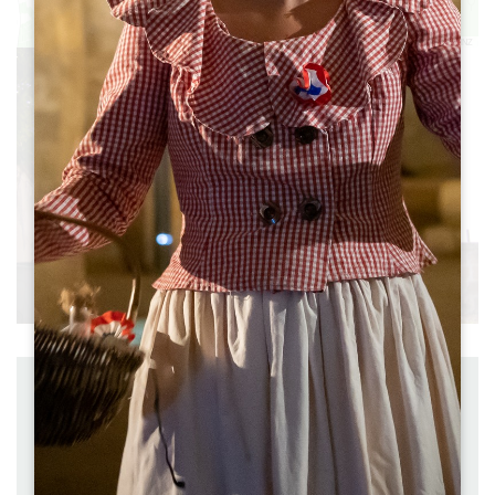
Leaflet
|
©
OpenStreetMap
contributors, Points © 2012 LINZ
Afstand : 5.7 km
Vertrek : PETIT-PALAIS-ET-CORNEMPS
à pied
Duur: 1h45
Moeilijkheidsgraad : Facile