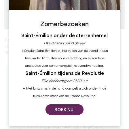
Hoogteverschil : D+
Downloaden
PDF
PDF
GPX
Zomerbezoeken
Saint-Émilion onder de sterrenhemel
Deze rustige wandeling rond Petit-Palais-et-Cornemps
Elke dinsdag om 21.30 uur
voert je door bossen en wijngaarden en combineert
→ Ontdek Saint-Émilion bij het vallen van de avond in een
natuur en architectuur.
heel ander licht: sfeervolle verlichting en bijzondere
anekdotes voor een onvergetelijke avondwandeling.
Saint-Émilion tijdens de Revolutie
DE FASEN
Elke donderdag om 21.30 uur
1
→ Met lantaarns in de hand dompelt u zich onder in de
Etape 1
turbulente sfeer van de Franse Revolutie.
Face à l’église de Petit-Palais, contournez-là
par la gauche en empruntant la route qui
BOEK NU!
descend. Poursuivez tout droit par la D121,
puis au croisement prenez la D119 en face.
Traversez le petit pont qui enjambe le