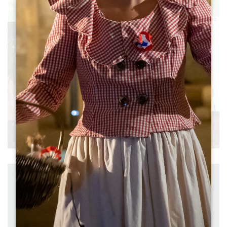
Leaflet
|
©
OpenStreetMap
contributors, Points © 2012 LINZ
Distance : 5.7 km
Départ : PETIT-PALAIS-ET-CORNEMPS
à pied
Durée : 1h45
Difficulté : Facile