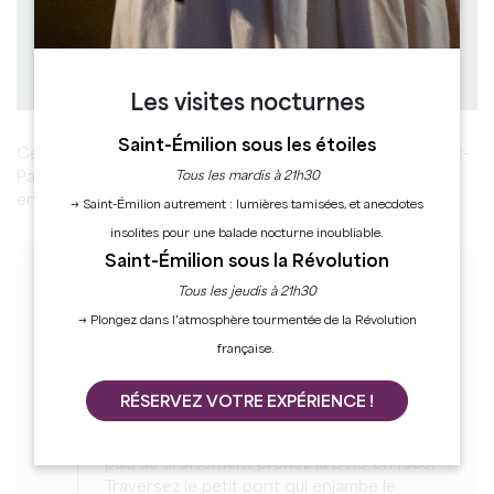
Dénivelé : D+
Télécharger
PDF
PDF
GPX
Les visites nocturnes
Saint-Émilion sous les étoiles
Cette paisible promenade autour de la commune de Petit-
Palais-et-Cornemps vous fait passer à travers bois et
Tous les mardis à 21h30
entre les vignes, mêlant nature et architecture.
→ Saint-Émilion autrement : lumières tamisées, et anecdotes
insolites pour une balade nocturne inoubliable.
Saint-Émilion sous la Révolution
LES ÉTAPES
Tous les jeudis à 21h30
→ Plongez dans l’atmosphère tourmentée de la Révolution
1
française.
Etape 1
Face à l’église de Petit-Palais, contournez-là
RÉSERVEZ VOTRE EXPÉRIENCE !
par la gauche en empruntant la route qui
descend. Poursuivez tout droit par la D121,
puis au croisement prenez la D119 en face.
Traversez le petit pont qui enjambe le