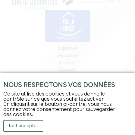
Explorer
Séjourner
Profiter
Agenda
Espace Pro
NOUS RESPECTONS VOS DONNÉES
Espace adhérents
Espace presse
Ce site utilise des cookies et vous donne le
contrôle sur ce que vous souhaitez activer
Emplois & stages
En cliquant sur le bouton ci-contre, vous nous
Mentions légales
donnez votre consentement pour sauvegarder
Politique de confidentialité
des cookies.
Tout accepter