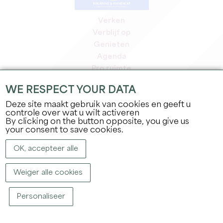
Verken
Verblijf op
Genieten
Agenda
Pro ruimte
Leden
WE RESPECT YOUR DATA
Pers ruimte
Deze site maakt gebruik van cookies en geeft u
Banen & stages
controle over wat u wilt activeren
Juridische informatie
By clicking on the button opposite, you give us
Privacybeleid
your consent to save cookies.
OK, accepteer alle
Weiger alle cookies
Personaliseer
COPYRIGHT ©
2026
OFFICE DE TOURISME DU GRAND SAINT-ÉMILIONNAIS