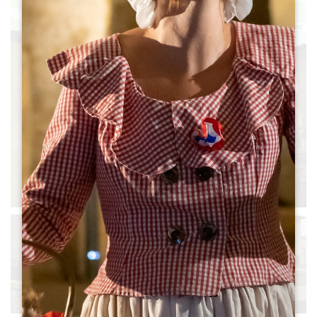
Leaflet
|
©
OpenStreetMap
contributors, Points © 2012 LINZ