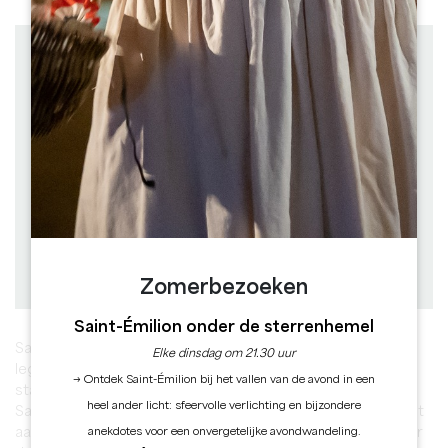
Afstand : 1.1 km
Vertrek : SAINT-EMILION
à pied
Duur: 20 mn
Moeilijkheidsgraad : Très facile
avec des roulettes
Duur: 30 mn
Moeilijkheidsgraad : Facile
Hoogteverschil : 20 D+
Downloaden
PDF
GPX
Zomerbezoeken
Saint-Émilion onder de sterrenhemel
Saint Emilion is een echt openluchtmuseum, volgens de
Elke dinsdag om 21.30 uur
legende gesticht door een bescheiden kluizenaar... Een
→ Ontdek Saint-Émilion bij het vallen van de avond in een
stad met een rijke geschiedenis, gelegen op een rots,
heel ander licht: sfeervolle verlichting en bijzondere
Saint Emilion en zijn wijngaarden ontlenen hun originaliteit
aan de kalksteen die een uitzonderlijke bodem vormt voor
anekdotes voor een onvergetelijke avondwandeling.