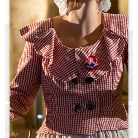
Leaflet
|
©
OpenStreetMap
contributors, Points © 2012 LINZ