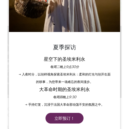
Leaflet
夏季探访
星空下的圣埃米利永
每周二晚上9点30分
→ 入夜时分，以别样视角探索圣埃米利永：柔和的灯光与别开生面
的轶事，为您带来一场难忘的夜间漫步。
大革命时期的圣埃米利永
每周四晚上9:30
→ 手持灯笼，沉浸于法国大革命那动荡不安的氛围之中。
Grandes Heures de Saint-Emilion : Quatuor à cordes
Girard
立即预订！
Le lundi 16 novembre dans l'église Monolithe de Saint-