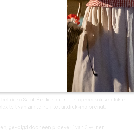
Alle foto's bekijken
e-nocookie.com/watch?v=Z62rU6KLPK8
er het dorp Saint-Émilion en is een opmerkelijke plek met
xiteit van zijn terroir tot uitdrukking brengt.
n, gevolgd door een proeverij van 2 wijnen