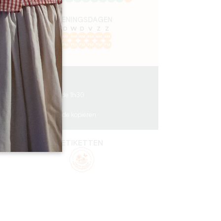
OPENINGSDAGEN
M
D
W
D
V
Z
Z
AM
AM
AM
AM
AM
AM
AM
PM
PM
PM
PM
PM
PM
PM
1.5 km
à partir de 1h30
6
GPS-code kopiëren
ETIKETTEN