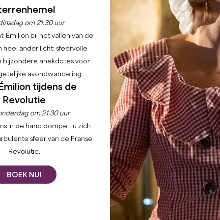
terrenhemel
dinsdag om 21.30 uur
-Émilion bij het vallen van de
 heel ander licht: sfeervolle
en bijzondere anekdotes voor
etelijke avondwandeling.
Émilion tijdens de
Revolutie
onderdag om 21.30 uur
ns in de hand dompelt u zich
urbulente sfeer van de Franse
Revolutie.
BOEK NU!