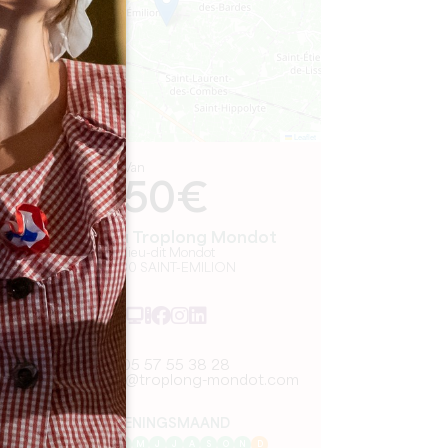
Leaflet
Van
50€
Château Troplong Mondot
1 lieu-dit Mondot
33330 SAINT-EMILION
05 57 55 38 28
hospitality@troplong-mondot.com
OPENINGSMAAND
J
F
M
A
M
J
J
A
S
O
N
D