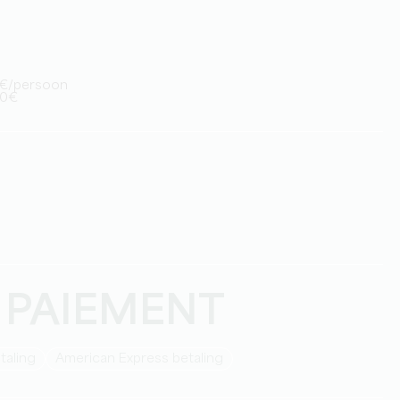
50€/persoon
 40€
 PAIEMENT
taling
American Express betaling