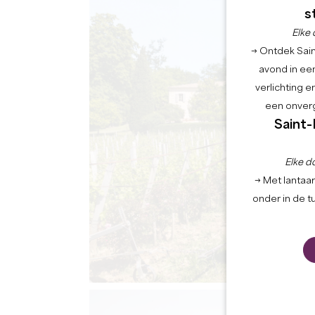
s
Elke 
→ Ontdek Saint
avond in een
verlichting 
een onverg
Saint-
Elke d
→ Met lantaar
onder in de t