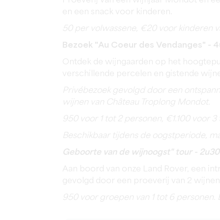
Proeverij van een wijnjaar Mondot en 
en een snack voor kinderen.
50
per volwassene, €20 voor kinderen van 
Bezoek "Au Coeur des Vendanges" - 
Ontdek de wijngaarden op het hoogtepun
verschillende percelen en gistende wijn
Privébezoek gevolgd door een ontspanne
wijnen van Château Troplong Mondot.
950 voor 1 tot 2 personen, €1.100 voor 3
Beschikbaar tijdens de oogstperiode, ma
Geboorte van de wijnoogst" tour - 2u30
Aan boord van onze Land Rover, een int
gevolgd door een proeverij van 2 wijnen
950 voor groepen van 1 tot 6 personen.