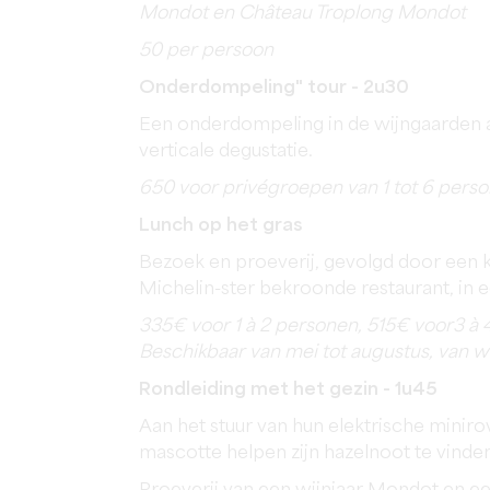
Mondot en Château Troplong Mondot
50 per persoon
Onderdompeling" tour - 2u30
Een onderdompeling in de wijngaarden 
verticale degustatie.
650 voor privégroepen van 1 tot 6 perso
Lunch op het gras
Bezoek en proeverij, gevolgd door een 
Michelin-ster bekroonde restaurant, in
335€
voor 1 à 2 personen,
515€
voor
3 à 
Beschikbaar van mei tot augustus, van 
Rondleiding met het gezin - 1u45
Aan het stuur van hun elektrische minir
mascotte helpen zijn hazelnoot te vinde