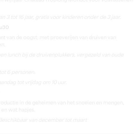
een wijnjaar Château Troplong Mondot voor volwassenen
3 tot 16 jaar, gratis voor kinderen onder de 3 jaar.
4u30
t van de oogst, met proeverijen van druiven van
en.
n lunch bij de druivenplukkers, vergezeld van oude
 tot 6 personen.
andag tot vrijdag om 10 uur.
roductie in de geheimen van het snoeien en mengen,
 en wat hapjes.
 Beschikbaar van december tot maart