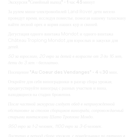
Экскурсия "Семейный выход" - 1 час 45 минут
За рулем мини-электромобилей Land Rover дети весело
проведут время, исследуя поместье, помогая нашему талисману
найти лесной орех и кормя наших кур и свиней.
Дегустация одного винтажа Mondot и одного винтажа
Château Troplong Mondot для взрослых и закуски для
детей.
50
за взрослого, 20 евро за детей в возрасте от 3 до 16 лет,
дети до 3 лет - бесплатно.
Посещение "Au Coeur des Vendanges" - 4 ч 30 мин.
Откройте для себя виноградники в разгар сбора урожая,
продегустируйте виноград с разных участков и вина,
находящиеся на стадии брожения.
После частной экскурсии следует обед в непринужденной
обстановке за столом сборщиков винограда, сопровождаемый
старыми винтажами Шато Троплонг Мондо.
950 евро за 1-2 человек, 1100 евро за 3-6 человек.
Доступно в период сбора урожая, с понедельника по пятницу в