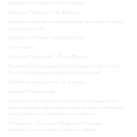
выражает всю сложность своего терруара.
Экскурсия "Эскапада" - 1 час 30 минут
Прекрасная прогулка по виноградникам, за которой последует
дегустация двух вин
Mondot и Château Troplong Mondot
50 с человека
Экскурсия "Погружение" - 2 часа 30 минут
Погружение в виноградники на борту нашего старого Land
Rover с последующей вертикальной дегустацией.
650 для частных групп от 1 до 6 человек.
Экскурсия "Обед на траве
Посещение и дегустация с последующим холодным обедом,
приготовленным шеф-поваром нашего ресторана, отмеченного
звездой Мишлен, в секретном уголке поместья.
335 евро
для 1-2 человек,
515 евро
для
3-4 человек
Доступно с мая по август, со среды по субботу.