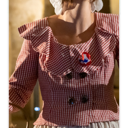
Leaflet
С сайта
50€
Château Troplong Mondot
1 lieu-dit Mondot
33330 SAINT-EMILION
05 57 55 38 28
hospitality@troplong-mondot.com
МЕСЯЦ ОТКРЫТИЯ
Я
Ф
М
А
М
И
И
А
С
О
Н
Д
ДНИ ОТКРЫТИЯ
П
В
С
Ч
П
С
В