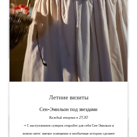
AM
AM
AM
AM
AM
AM
AM
PM
PM
PM
PM
PM
PM
PM
1.5 km
à partir de 1h30
6
Скопируйте GPS-код
ЯРЛЫКИ
Летние визиты
Сен-Эмильон под звездами
Каждый вторник в 21:30
→ С наступлением сумерек откройте для себя Сен-Эмильон в
новом свете: мягкое освещение и необычные истории сделают