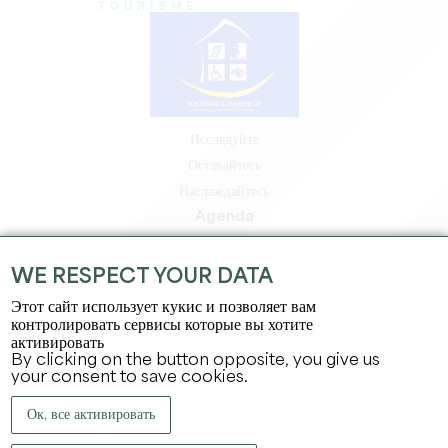
Исследуйте
Оставайтесь
Наслаждайтесь
Agenda
Зона профессионалов
Зона для участников
WE RESPECT YOUR DATA
Зона для прессы
Этот сайт использует кукис и позволяет вам
Вакансии и стажировки
контролировать сервисы которые вы хотите
активировать
Юридическая информация
By clicking on the button opposite, you give us
Политика конфиденциальности
your consent to save cookies.
Ок, все активировать