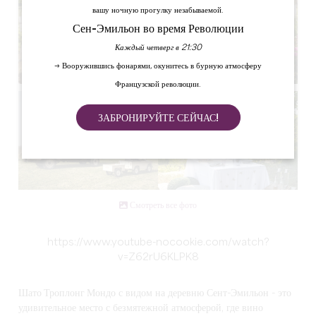
вашу ночную прогулку незабываемой.
Сен-Эмильон во время Революции
Каждый четверг в 21:30
→ Вооружившись фонарями, окунитесь в бурную атмосферу
Французской революции.
ЗАБРОНИРУЙТЕ СЕЙЧАС!
Смотреть все фото
https://www.youtube-nocookie.com/watch?
v=Z62rU6KLPK8
Шато Троплонг Мондо
с видом на деревню Сент-Эмильон - это
удивительное место с безмятежной атмосферой, где вино