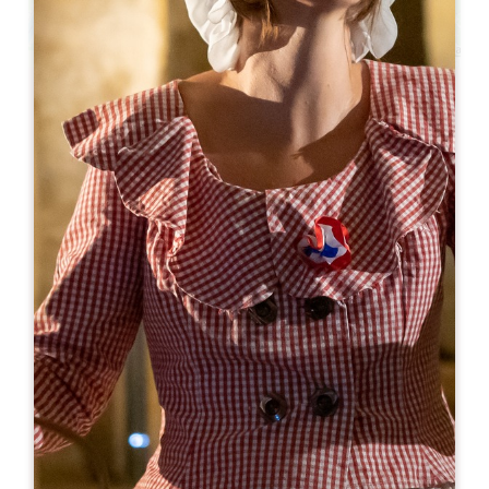
Leaflet
De
50€
Château Troplong Mondot
1 lieu-dit Mondot
33330 SAINT-EMILION
05 57 55 38 28
hospitality@troplong-mondot.com
MÊS DE ABERTURA
J
F
M
A
M
J
J
A
S
O
N
D
DIAS DE ABERTURA
S
T
Q
Q
S
S
D
AM
AM
AM
AM
AM
AM
AM