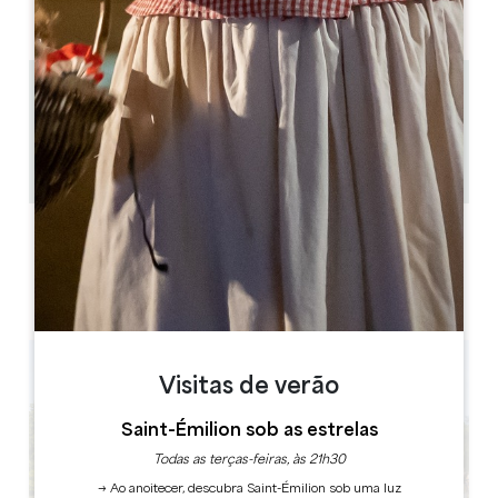
PM
PM
PM
PM
PM
PM
PM
1.5 km
à partir de 1h30
6
Copiar código GPS
ETIQUETAS
Visitas de verão
Saint-Émilion sob as estrelas
Todas as terças-feiras, às 21h30
→ Ao anoitecer, descubra Saint-Émilion sob uma luz