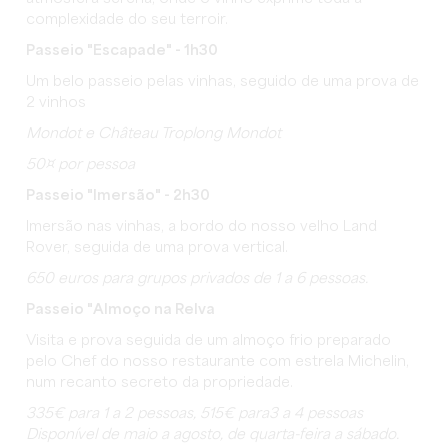
complexidade do seu terroir.
Passeio "Escapade" - 1h30
Um belo passeio pelas vinhas, seguido de uma prova de
2 vinhos
Mondot e Château Troplong Mondot
50¤ por pessoa
Passeio "Imersão" - 2h30
Imersão nas vinhas, a bordo do nosso velho Land
Rover, seguida de uma prova vertical.
650 euros para grupos privados de 1 a 6 pessoas.
Passeio "Almoço na Relva
Visita e prova seguida de um almoço frio preparado
pelo Chef do nosso restaurante com estrela Michelin,
num recanto secreto da propriedade.
335€
para 1 a 2 pessoas,
515€
para
3 a 4 pessoas
Disponível de maio a agosto, de quarta-feira a sábado.