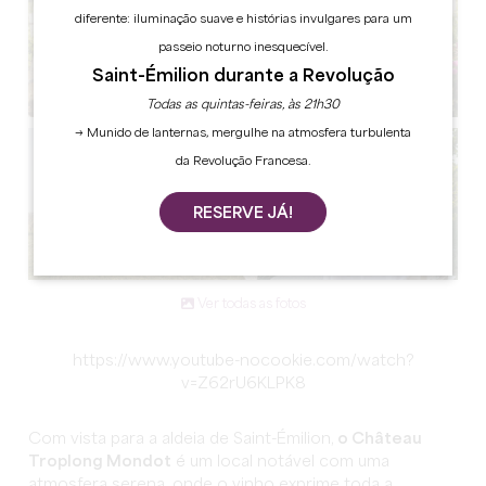
diferente: iluminação suave e histórias invulgares para um
passeio noturno inesquecível.
Saint-Émilion durante a Revolução
Todas as quintas-feiras, às 21h30
→ Munido de lanternas, mergulhe na atmosfera turbulenta
da Revolução Francesa.
RESERVE JÁ!
Ver todas as fotos
https://www.youtube-nocookie.com/watch?
v=Z62rU6KLPK8
Com vista para a aldeia de Saint-Émilion,
o Château
Troplong Mondot
é um local notável com uma
atmosfera serena, onde o vinho exprime toda a