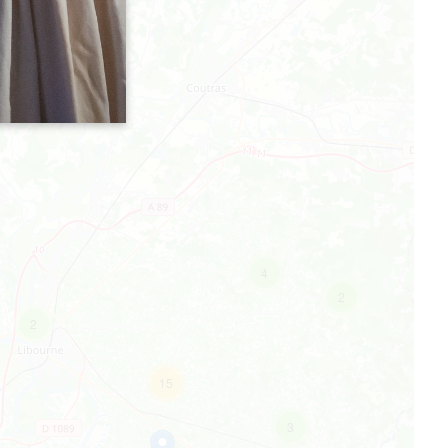
4
2
2
15
3