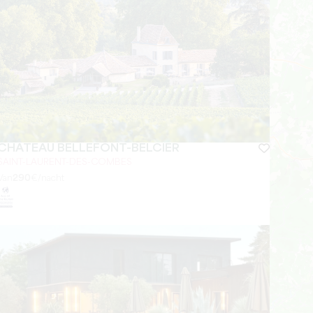
CHÂTEAU BELLEFONT-BELCIER
SAINT-LAURENT-DES-COMBES
Van
290
€/nacht