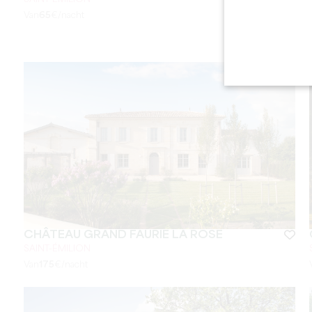
Van
65
€/nacht
CHÂTEAU GRAND FAURIE LA ROSE
SAINT-ÉMILION
Van
175
€/nacht