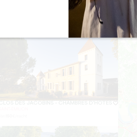
Van
270
€/nacht
CLOS DES JACOBINS - CHAMBRES D'HÔTES
SAINT-ÉMILION
Van
150
€/nacht