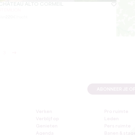
CHÂTEAU ALTO CORMEIL
ST EMILION
Van
220
€/nacht
3
ABONNEER JE OP
Verken
Pro ruimte
Verblijf op
Leden
Genieten
Pers ruimte
Agenda
Banen & stag