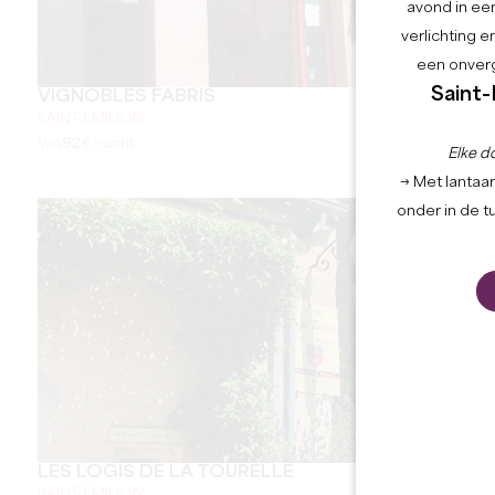
avond in een
verlichting 
een onverg
Saint-
VIGNOBLES FABRIS
SAINT-ÉMILION
Van
92
€/nacht
Elke d
→ Met lantaar
onder in de t
LES LOGIS DE LA TOURELLE
SAINT-ÉMILION