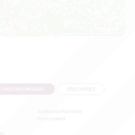
Leaflet
|
©
OpenStreetMap
contributors, Points © 2012 LINZ
 ONZE NIEUWSBRIEF
BROCHURES
Juridische informatie
Privacybeleid
es