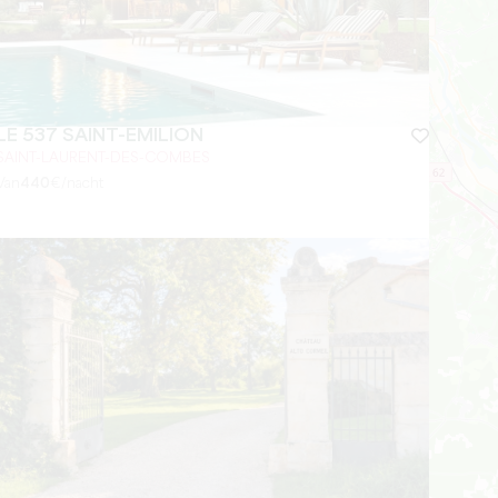
LE 537 SAINT-EMILION
SAINT-LAURENT-DES-COMBES
Van
440
€/nacht