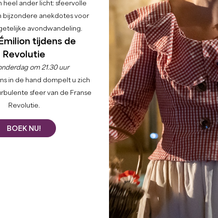
 heel ander licht: sfeervolle
en bijzondere anekdotes voor
etelijke avondwandeling.
Émilion tijdens de
LOGIS DES JURATS - CHAMBRES D'HÔTES
ET APPARTEMENTS
Revolutie
SAINT-ÉMILION
onderdag om 21.30 uur
Van
85
€/nacht
ns in de hand dompelt u zich
urbulente sfeer van de Franse
Revolutie.
BOEK NU!
LES CHAMBRES DU CHÂTEAU SOUTARD
SAINT-ÉMILION