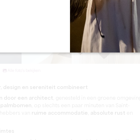
Alle foto's bekijken
r, design en sereniteit combineert
n door een architect
, genesteld in een groene omgevin
n
palmbomen
, op slechts een paar minuten van Saint-
efhebbers van
ruime accommodatie
,
absolute rust
en
uimtes