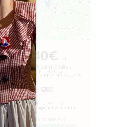
Leaflet
Van
440€
/nacht
Le 537 Saint-Emilion
537, Rue Monturon
33330 SAINT-LAURENT-DES-COMBES
06 10 20 72 07
compta@qualitystreet.im
OPENINGSMAAND
J
F
M
A
M
J
J
A
S
O
N
D