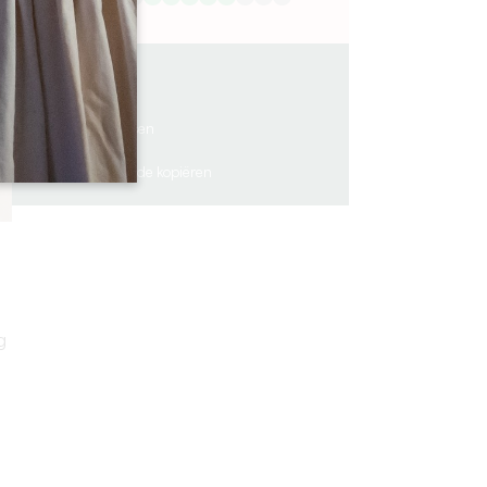
3.9 km
3
6 mensen
2
GPS-code kopiëren
g