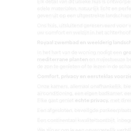
Elk detail van dit unieke huis is ontwor
edele materialen, natuurlijk licht en pe
geven uit op een uitgestrekte landschaps
Ons huis, uitsluitend gereserveerd voor
uw comfort en welzijn in het achterhoof
Royaal zwembad en weelderig landsc
In het hart van de woning nodigt een
gr
mediterrane planten
en majestueuze bo
de zon te genieten of te lezen in de sch
Comfort, privacy en eersteklas voorz
Onze kamers, allemaal onafhankelijk, b
airconditioning, een eigen badkamer, een
Elke gast geniet
echte privacy,
met direc
Een afgesloten, beveiligde parkeerplaa
Een continentaal kwaliteitsontbijt, inbegr
We zijn er om je een onvergetelijk verbli