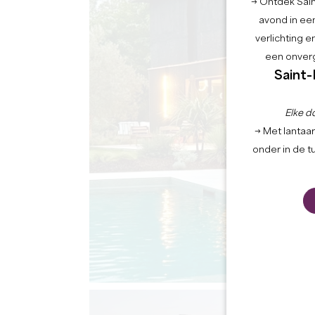
→ Ontdek Saint
avond in een
verlichting 
een onverg
Saint-
Elke d
→ Met lantaar
onder in de t