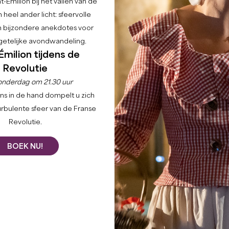
-Émilion bij het vallen van de
 heel ander licht: sfeervolle
en bijzondere anekdotes voor
etelijke avondwandeling.
Émilion tijdens de
Revolutie
onderdag om 21.30 uur
ns in de hand dompelt u zich
urbulente sfeer van de Franse
Revolutie.
BOEK NU!