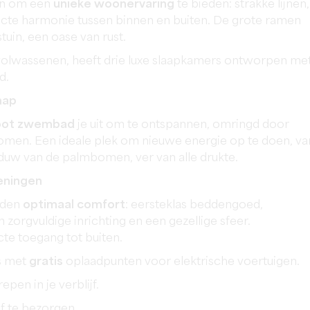
pen om een
unieke woonervaring
te bieden: strakke lijnen,
rfecte harmonie tussen binnen en buiten. De grote ramen
tuin, een oase van rust.
 volwassenen, heeft drie luxe slaapkamers ontworpen me
d.
hap
oot zwembad
je uit om te ontspannen, omringd door
men. Een ideale plek om nieuwe energie op te doen, va
aduw van de palmbomen, ver van alle drukte.
ieningen
ieden
optimaal comfort
: eersteklas beddengoed,
 zorgvuldige inrichting en een gezellige sfeer.
te toegang tot buiten.
ts met
gratis
oplaadpunten voor elektrische voertuigen.
epen in je verblijf.
jf te bezorgen.